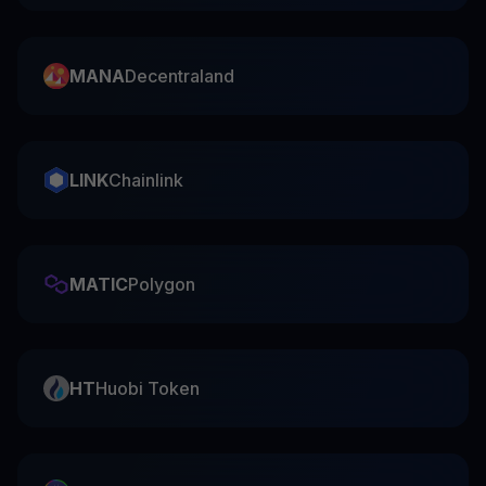
MANA
Decentraland
LINK
Chainlink
MATIC
Polygon
HT
Huobi Token