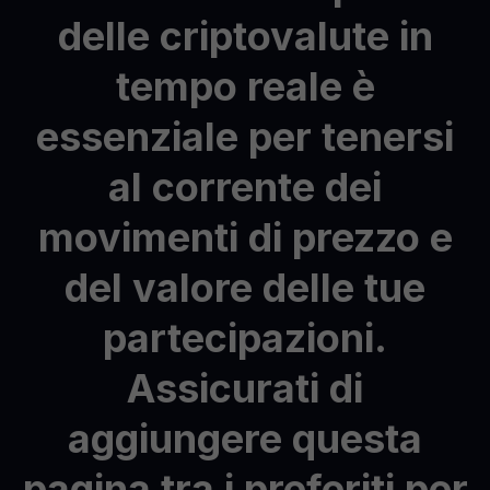
delle
criptovalute
in
tempo
reale
è
essenziale
per
tenersi
al
corrente
dei
movimenti
di
prezzo
e
del
valore
delle
tue
partecipazioni.
Assicurati
di
aggiungere
questa
pagina
tra
i
preferiti
per