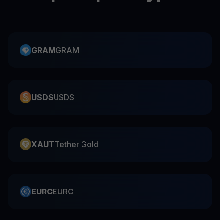
GRAM
GRAM
USDS
USDS
XAUT
Tether Gold
EURC
EURC