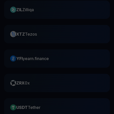
ZIL
Zilliqa
XTZ
Tezos
YFI
yearn.finance
ZRX
0x
USDT
Tether