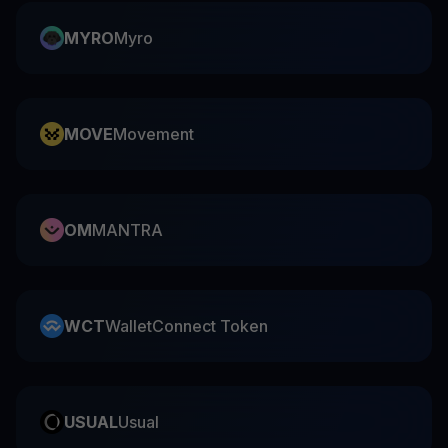
MYRO
Myro
MOVE
Movement
OM
MANTRA
WCT
WalletConnect Token
USUAL
Usual