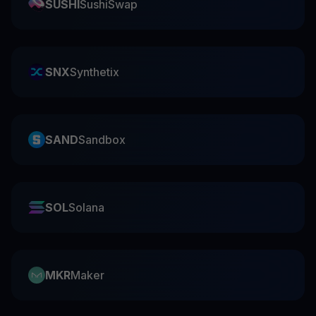
SUSHI
SushiSwap
SNX
Synthetix
SAND
Sandbox
SOL
Solana
MKR
Maker