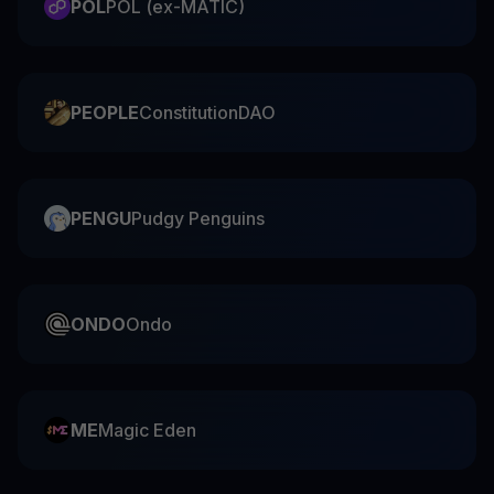
POL
POL (ex-MATIC)
PEOPLE
ConstitutionDAO
PENGU
Pudgy Penguins
ONDO
Ondo
ME
Magic Eden