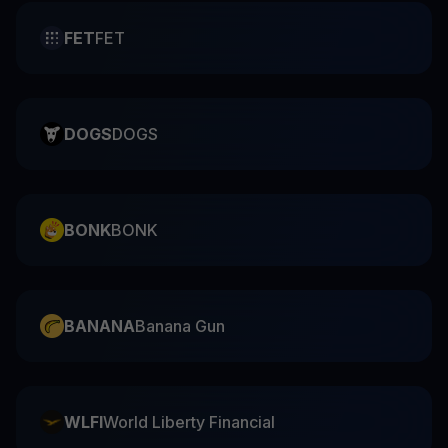
FET
FET
DOGS
DOGS
BONK
BONK
BANANA
Banana Gun
WLFI
World Liberty Financial