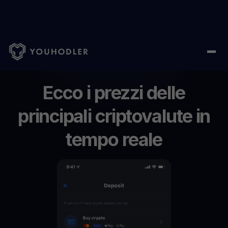
Home
/
Prezzi delle criptovalute
Ecco
i
prezzi
delle
principali
criptovalute
in
tempo
reale