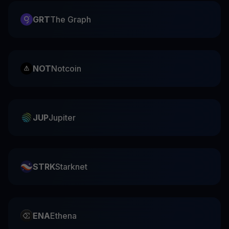
GRT
The Graph
NOT
Notcoin
JUP
Jupiter
STRK
Starknet
ENA
Ethena