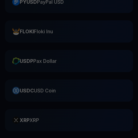
PYUSD
PayPal USD
FLOKI
Floki Inu
USDP
Pax Dollar
USDC
USD Coin
XRP
XRP