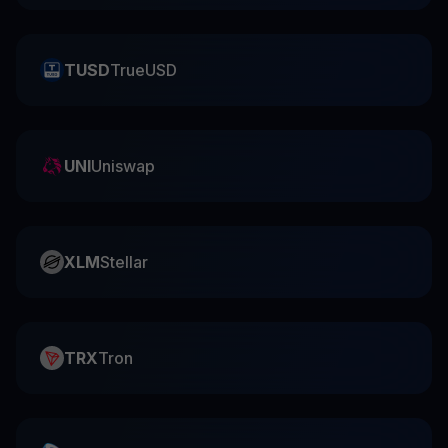
TUSD
TrueUSD
UNI
Uniswap
XLM
Stellar
TRX
Tron