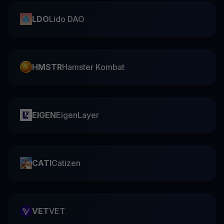
LDO
Lido DAO
HMSTR
Hamster Kombat
EIGEN
EigenLayer
CATI
Catizen
VET
VET