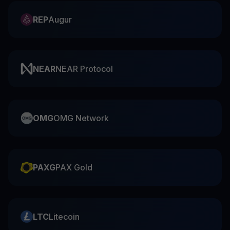
REP
Augur
NEAR
NEAR Protocol
OMG
OMG Network
PAXG
PAX Gold
LTC
Litecoin