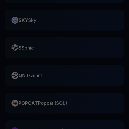
SKY
Sky
S
Sonic
QNT
Quant
POPCAT
Popcat (SOL)