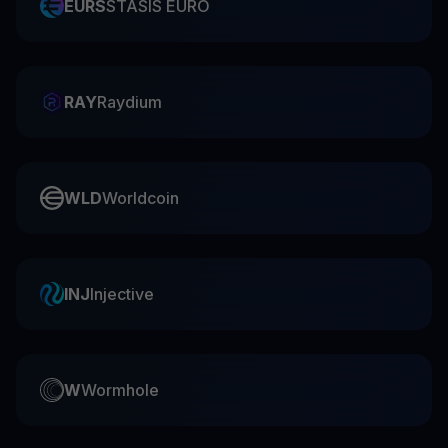
EURS
STASIS EURO
RAY
Raydium
WLD
Worldcoin
INJ
Injective
W
Wormhole