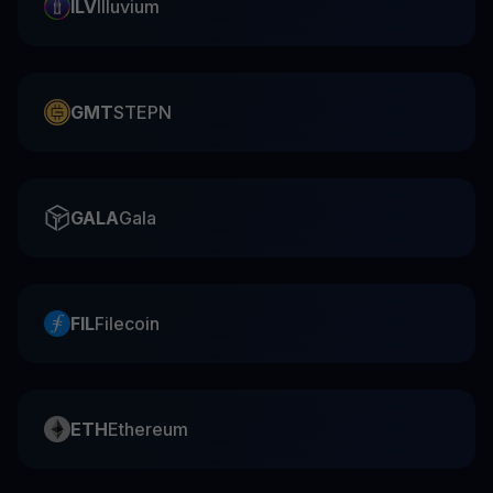
ILV
Illuvium
GMT
STEPN
GALA
Gala
FIL
Filecoin
ETH
Ethereum