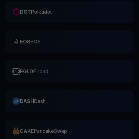
DOT
Polkadot
EOS
EOS
EGLD
Elrond
DASH
Dash
CAKE
PancakeSwap