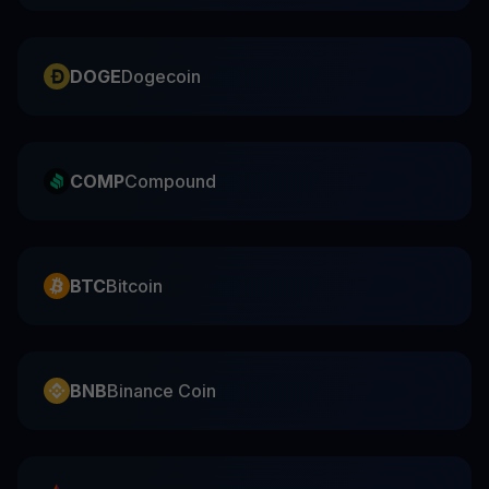
DOGE
Dogecoin
COMP
Compound
BTC
Bitcoin
BNB
Binance Coin