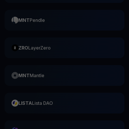
MNT
Pendle
ZRO
LayerZero
MNT
Mantle
LISTA
Lista DAO