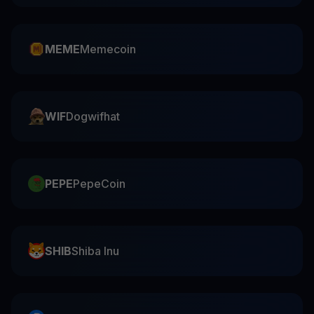
MEME
Memecoin
WIF
Dogwifhat
PEPE
PepeCoin
SHIB
Shiba Inu