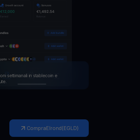
ioni settimanali in stablecoin e
ute.
Compra
Elrond
(
EGLD
)