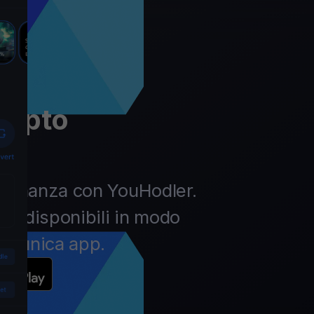
rypto
la finanza con YouHodler.
pto disponibili in modo
un’unica app.