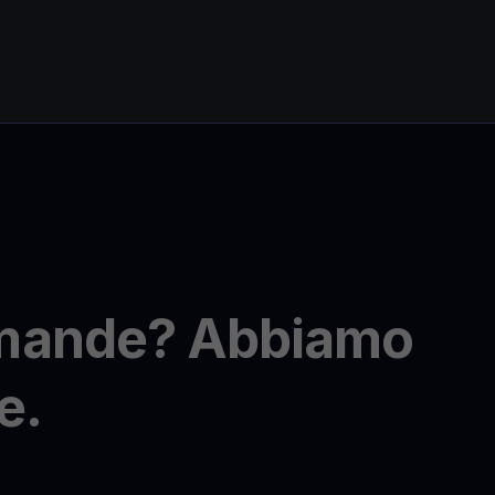
omande? Abbiamo
e.