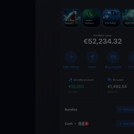
Scarica l’app
YouHodler
C
Wallet
Sblocca il futuro del
Accedi ai servizi cry
semplice e sicuro in 