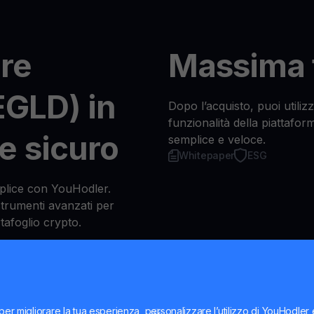
re
Massima f
EGLD) in
Dopo l’acquisto, puoi utiliz
funzionalità della piattafor
e sicuro
semplice e veloce.
Whitepaper
ESG
plice con YouHodler.
strumenti avanzati per
tafoglio crypto.
per
per migliorare la tua esperienza, personalizzare l’utilizzo di YouHodler