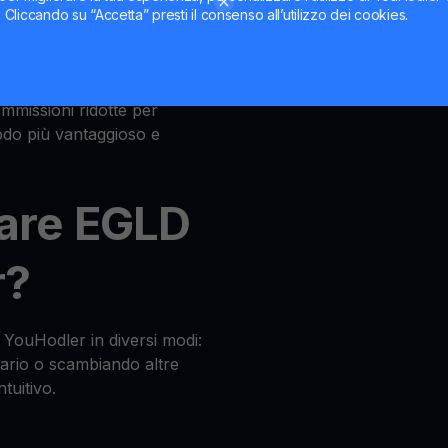
ti. Cliccando su “Accetta” presti il consenso all’utilizzo dei cookies.
LD
ommissioni ridotte per
do più vantaggioso e
are EGLD
r?
YouHodler in diversi modi:
cario o scambiando altre
tuitivo.