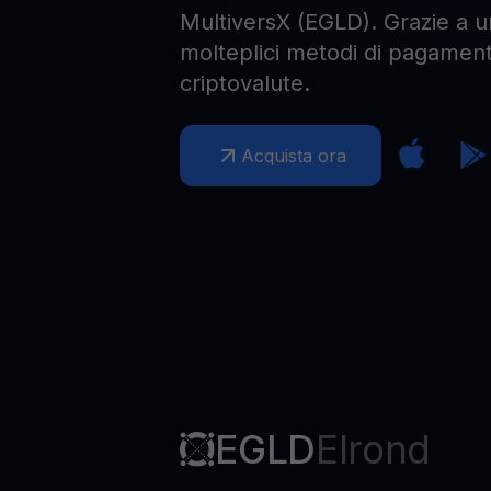
MultiversX (EGLD). Grazie a un
molteplici metodi di pagament
criptovalute.
Acquista ora
EGLD
Elrond