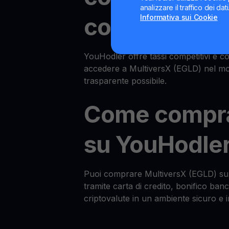
analizzare il traffico dei da
Informativa sui Cookie
comprare EG
YouHodler offre tassi competitivi e c
accedere a MultiversX (EGLD) nel mo
trasparente possibile.
Come compr
su YouHodle
Puoi comprare MultiversX (EGLD) su 
tramite carta di credito, bonifico ban
criptovalute in un ambiente sicuro e in