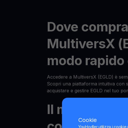
Dove compra
MultiversX (
modo rapido 
Accedere a MultiversX (EGLD) è sem
Scopri una piattaforma intuitiva con 
acquistare e gestire EGLD nel tuo por
Il metodo più
Cookie
conveniente 
YouHodler utilizza i cookie 