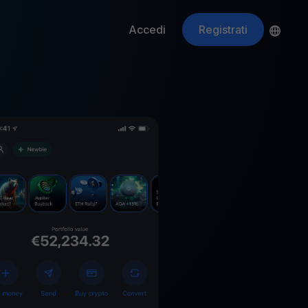
Accedi
Registrati
ApeCoin
APE
$
Fetching price
ti gli asset crypto