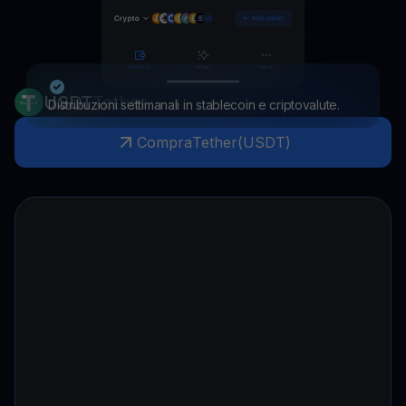
USDT
Tether
Distribuzioni settimanali in stablecoin e criptovalute.
Compra
Tether
(
USDT
)