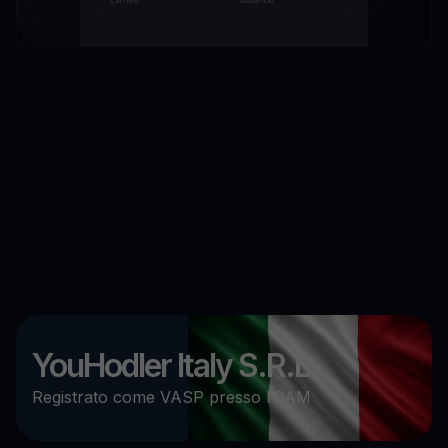
YouHodler Italy S.R.L.
Registrato come VASP presso l’OAM