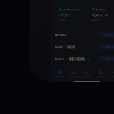
Sblocca il futuro del
Accedi ai servizi cry
semplice e sicuro in 