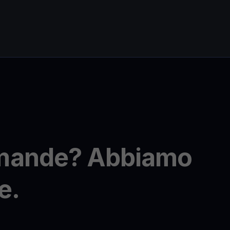
omande? Abbiamo
e.