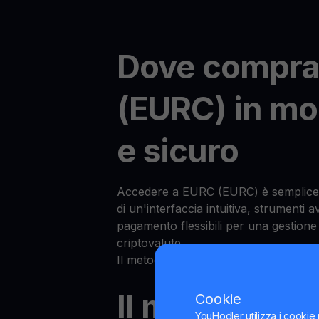
Dove compra
(EURC) in mo
e sicuro
Accedere a EURC (EURC) è semplice 
di un'interfaccia intuitiva, strumenti a
pagamento flessibili per una gestione 
criptovalute.
Il metodo più conveniente per comp
Il metodo più
Cookie
YouHodler utilizza i cookie 