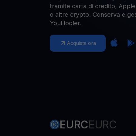
tramite carta di credito, Appl
o altre crypto. Conserva e ges
YouHodler.
Acquista ora
EURC
EURC