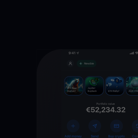
Scarica l’app
YouHodler
C
Wallet