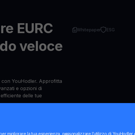
re EURC
Whitepaper
ESG
do veloce
con YouHodler. Approfitta
vanzati e opzioni di
efficiente delle tue
rare EURC
per migliorare la tua esperienza, personalizzare l’utilizzo di YouHodler