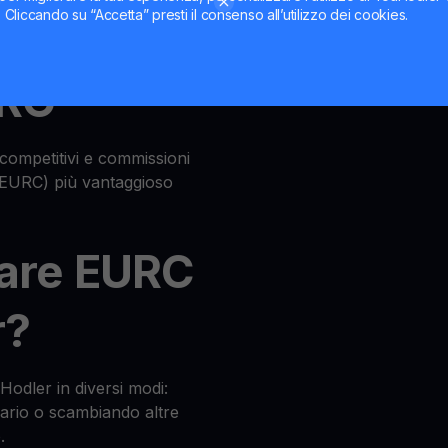
ti. Cliccando su “Accetta” presti il consenso all’utilizzo dei cookies.
per
URC
competitivi e commissioni
(EURC) più vantaggioso
are EURC
r?
dler in diversi modi:
cario o scambiando altre
.