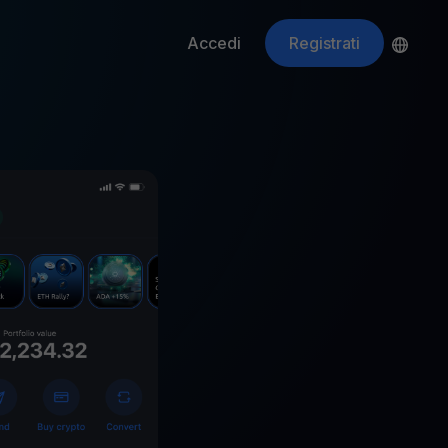
Accedi
Registrati
ApeCoin
APE
$
Fetching price
ti gli asset crypto