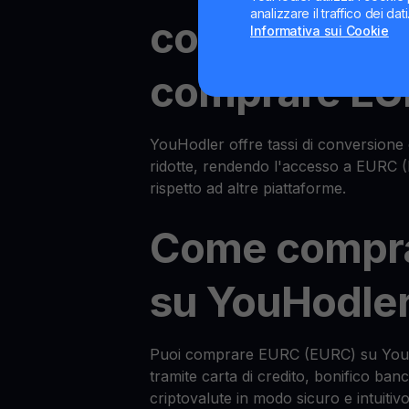
analizzare il traffico dei da
conveniente 
Informativa sui Cookie
comprare E
YouHodler offre tassi di conversione 
ridotte, rendendo l'accesso a EURC 
rispetto ad altre piattaforme.
Come compr
su YouHodle
Puoi comprare EURC (EURC) su YouHo
tramite carta di credito, bonifico ban
criptovalute in modo sicuro e intuitivo