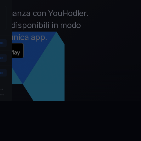
la finanza con YouHodler.
pto disponibili in modo
un’unica app.