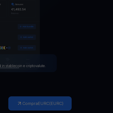
i in stablecoin e criptovalute.
Compra
EURC
(
EURC
)