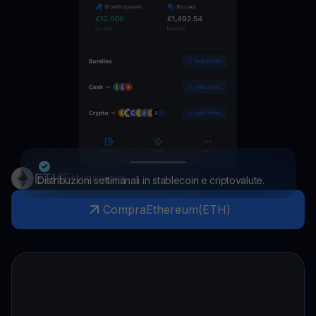
ETH
Ethereum
Distribuzioni settimanali in stablecoin e criptovalute.
Compra
Ethereum
(
ETH
)