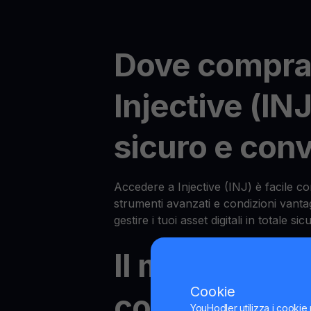
Dove compra
Injective (IN
sicuro e con
Accedere a Injective (INJ) è facile c
strumenti avanzati e condizioni vanta
gestire i tuoi asset digitali in totale si
Il metodo più
Cookie
conveniente 
YouHodler utilizza i cookie 