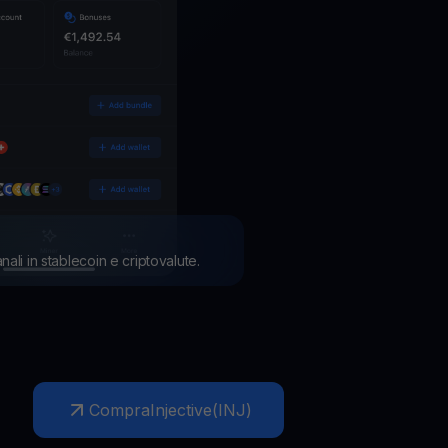
anali in stablecoin e criptovalute.
Compra
Injective
(
INJ
)