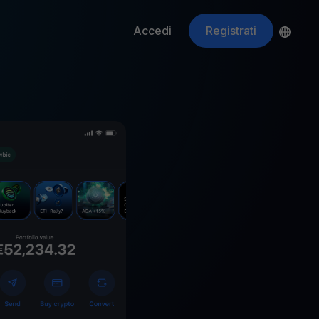
Accedi
Registrati
ApeCoin
APE
$
Fetching price
ti gli asset crypto