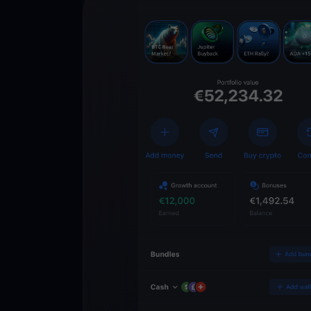
Scarica l’app
YouHodler
C
Wallet
Sblocca il futuro del
Accedi ai servizi cry
semplice e sicuro in 