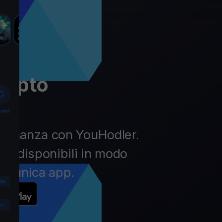
rypto
la finanza con YouHodler.
pto disponibili in modo
un’unica app.