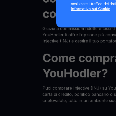
analizzare il traffico dei da
Informativa sui Cookie
comprare IN
Grazie a commissioni ridotte e tassi d
YouHodler ti offre l’opzione più con
Injective (INJ) e gestire il tuo portafo
Come compra
YouHodler?
Puoi comprare Injective (INJ) su YouH
carta di credito, bonifico bancario o
criptovalute, tutto in un ambiente sicu