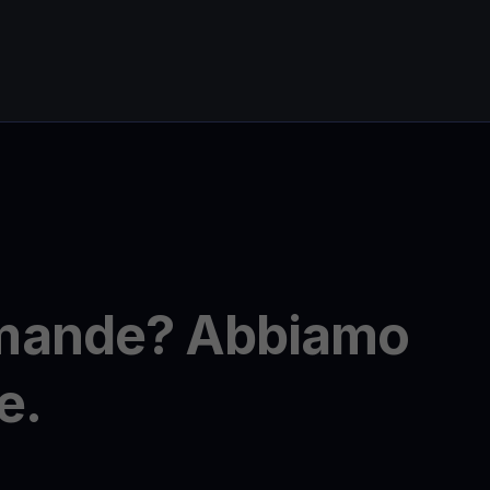
omande? Abbiamo
e.