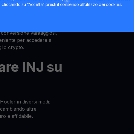
ti. Cliccando su “Accetta” presti il consenso all’utilizzo dei cookies.
J
i conversione vantaggiosi,
veniente per accedere a
glio crypto.
re INJ su
odler in diversi modi:
 scambiando altre
ro e affidabile.