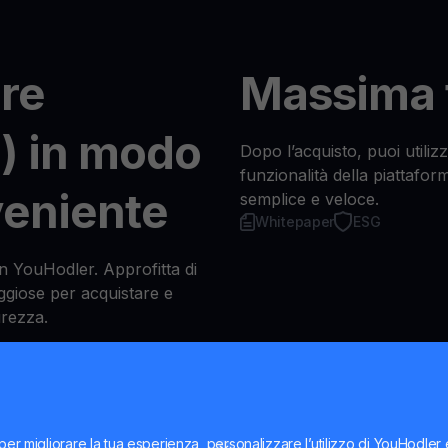
re
Massima f
J) in modo
Dopo l’acquisto, puoi utilizz
funzionalità della piattafor
veniente
semplice e veloce.
Whitepaper
ESG
on YouHodler. Approfitta di
ggiose per acquistare e
curezza.
per
per migliorare la tua esperienza, personalizzare l’utilizzo di YouHodler