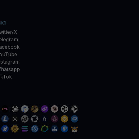
ICI
witter/X
elegram
acebook
ouTube
nstagram
hatsapp
ikTok