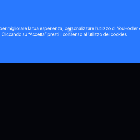
uobi e OKX. Di conseguenza, il grafico e il prezzo di BTC b
per migliorare la tua esperienza, personalizzare l’utilizzo di YouHodler
C in USD
ti. Cliccando su “Accetta” presti il consenso all’utilizzo dei cookies.
er può aiutare i possessori di BTC ad adattare le proprie 
zzare i movimenti del prezzo di Bitcoin man mano che si verif