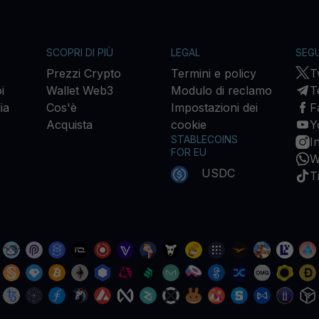
SCOPRI DI PIÙ
LEGAL
SEGU
Prezzi Crypto
Termini e policy
T
i
Wallet Web3
Modulo di reclamo
T
ia
Cos'è
Impostazioni dei
F
Acquista
cookie
Y
STABLECOINS
I
FOR EU
W
USDC
T