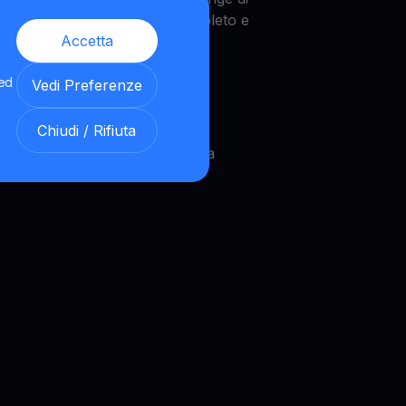
eneficiano di un riflesso completo e
Accetta
 ed
Vedi Preferenze
Chiudi / Rifiuta
strategie in tempo reale. Questa
icano.