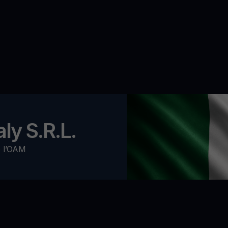
ly S.R.L.
o l’OAM