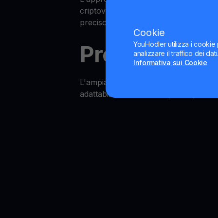
criptovalute come Binance, Kraken, H
preciso del mercato BTC Bitcoin.
Cookie
YouHodler utilizza i cookie 
Prezzo di BT
analizzare il traffico dei da
Informativa sui Cookie
L'ampia gamma di strumenti di YouHodl
adattabilità è essenziale per capitali