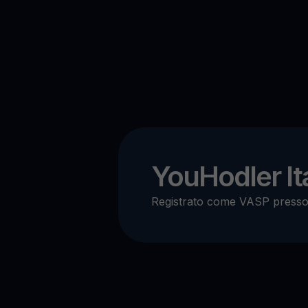
YouHodler Ita
Registrato come VASP press