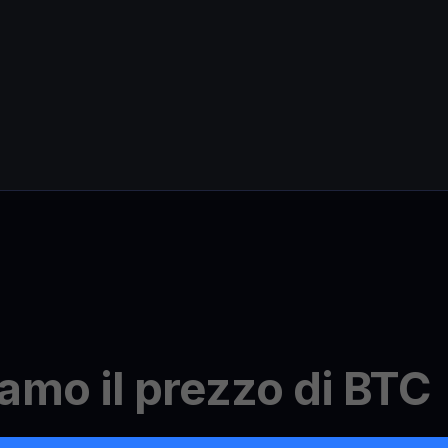
amo il prezzo di BTC
inazione del prezzo di BTC è meticoloso e accurato. Raccogl