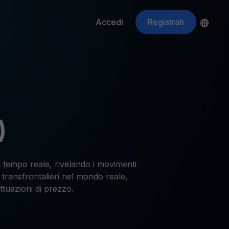
Accedi
Registrati
ApeCoin
APE
$
Fetching price
)
in tempo reale, rivelando i movimenti
 transfrontalieri nel mondo reale,
tuazioni di prezzo.
ti gli asset crypto