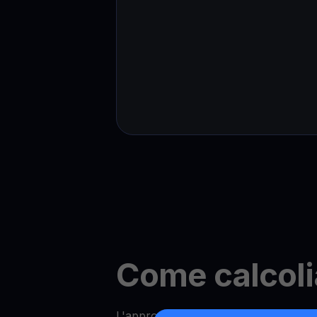
Come calcoli
L'approccio di YouHodler alla determ