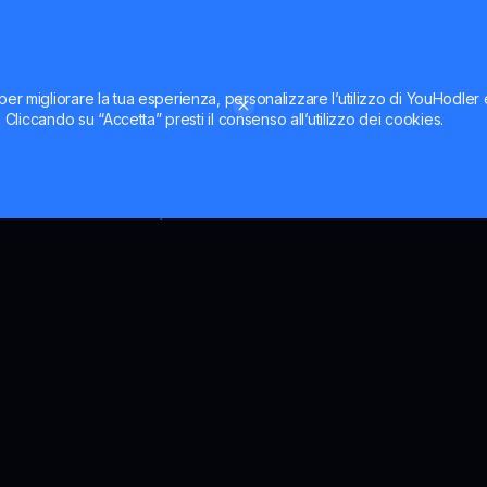
 Huobi e OKX. Di conseguenza, il grafico e il prezzo di FL
W Flow.
per migliorare la tua esperienza, personalizzare l’utilizzo di YouHodler
OW in USD
ti. Cliccando su “Accetta” presti il consenso all’utilizzo dei cookies.
ler può aiutare i possessori di FLOW ad adattare le proprie
zzare i movimenti del prezzo di Flow man mano che si verifi