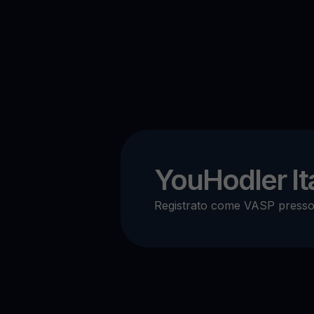
YouHodler Ita
Registrato come VASP press