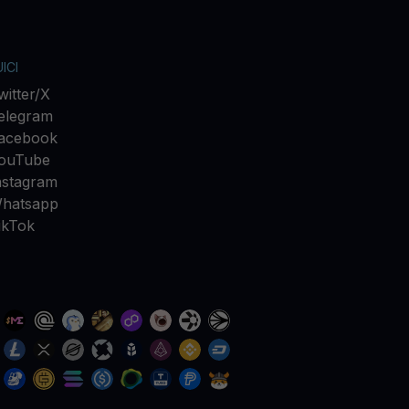
ICI
witter/X
elegram
acebook
ouTube
nstagram
hatsapp
ikTok