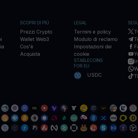
SCOPRI DI PIÙ
LEGAL
SEGU
Prezzi Crypto
Termini e policy
T
i
Wallet Web3
Modulo di reclamo
T
ia
Cos'è
Impostazioni dei
F
Acquista
cookie
Y
STABLECOINS
I
FOR EU
W
USDC
T