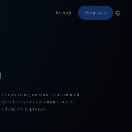
Accedi
Registrati
ApeCoin
APE
$
Fetching price
)
n tempo reale, rivelando i movimenti
 transfrontalieri nel mondo reale,
uttuazioni di prezzo.
ti gli asset crypto