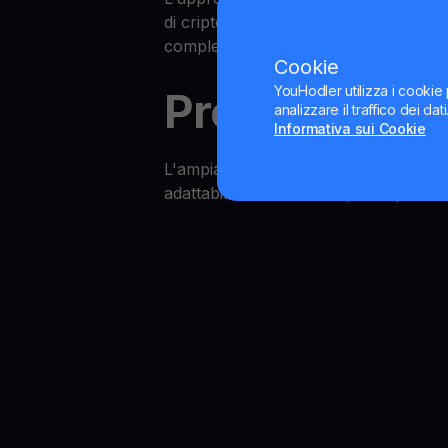
di criptovalute come Binance, Kraken,
completo e preciso del mercato FLO
Cookie
YouHodler utilizza i cookie 
Prezzo di FL
analizzare il traffico dei da
Informativa sui Cookie
L'ampia gamma di strumenti di YouHod
adattabilità è essenziale per capitali