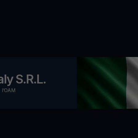
ly S.R.L.
o l’OAM