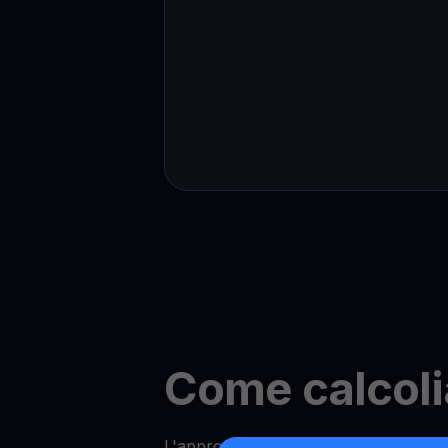
Come calcoli
L'approccio di YouHodler alla determ