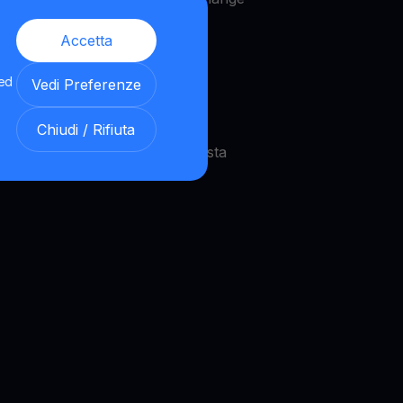
OW beneficiano di un riflesso
Accetta
 ed
Vedi Preferenze
Chiudi / Rifiuta
 strategie in tempo reale. Questa
cano.