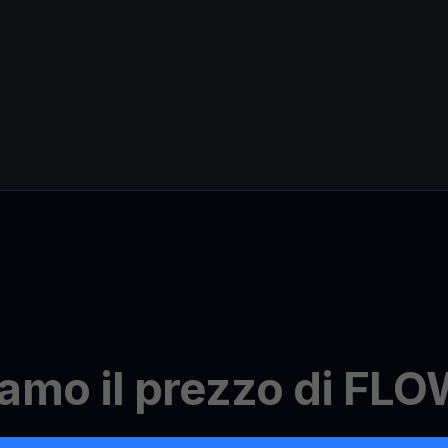
amo il prezzo di FL
inazione del prezzo di FLOW è meticoloso e accurato. Racco