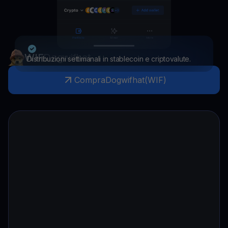
WIF
Dogwifhat
Distribuzioni settimanali in stablecoin e criptovalute.
Compra
Dogwifhat
(
WIF
)