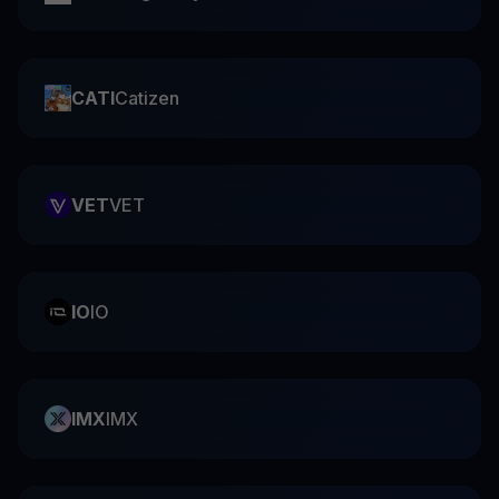
CATI
Catizen
VET
VET
IO
IO
IMX
IMX