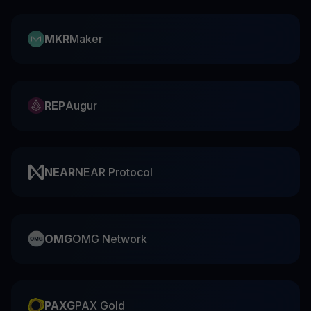
MKR
Maker
REP
Augur
NEAR
NEAR Protocol
OMG
OMG Network
PAXG
PAX Gold