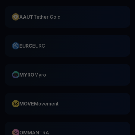
XAUT
Tether Gold
EURC
EURC
MYRO
Myro
MOVE
Movement
OM
MANTRA