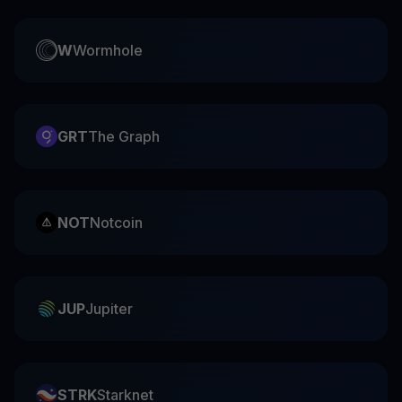
W
Wormhole
GRT
The Graph
NOT
Notcoin
JUP
Jupiter
STRK
Starknet