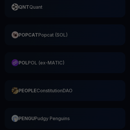
QNT
Quant
POPCAT
Popcat (SOL)
POL
POL (ex-MATIC)
PEOPLE
ConstitutionDAO
PENGU
Pudgy Penguins