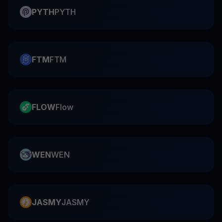
PYTH
PYTH
FTM
FTM
FLOW
Flow
WEN
WEN
JASMY
JASMY