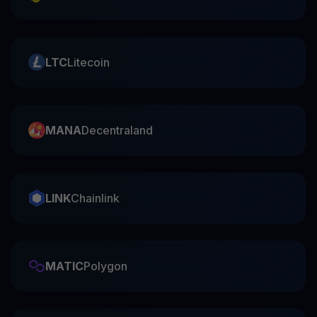
LTC
Litecoin
MANA
Decentraland
LINK
Chainlink
MATIC
Polygon