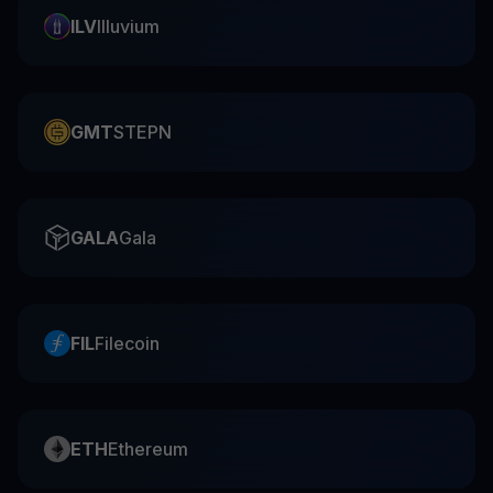
ILV
Illuvium
GMT
STEPN
GALA
Gala
FIL
Filecoin
ETH
Ethereum