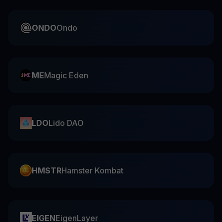
ONDO
Ondo
ME
Magic Eden
LDO
Lido DAO
HMSTR
Hamster Kombat
EIGEN
EigenLayer