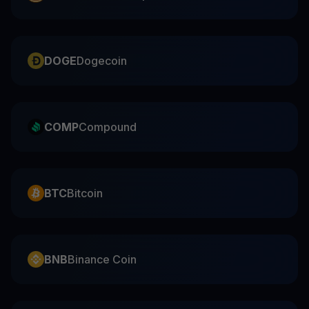
DOGE
Dogecoin
COMP
Compound
BTC
Bitcoin
BNB
Binance Coin