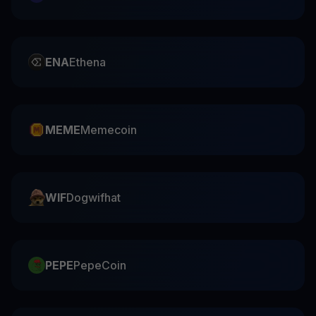
ENA
Ethena
MEME
Memecoin
WIF
Dogwifhat
PEPE
PepeCoin