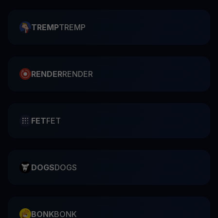
TREMP
TREMP
RENDER
RENDER
FET
FET
DOGS
DOGS
BONK
BONK