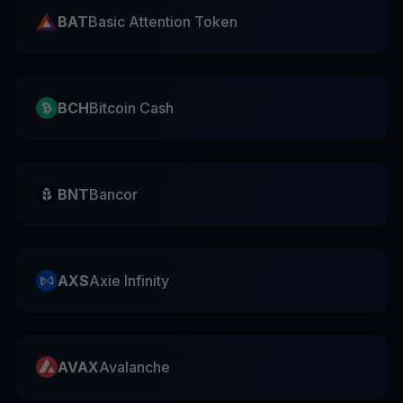
BAT
Basic Attention Token
BCH
Bitcoin Cash
BNT
Bancor
AXS
Axie Infinity
AVAX
Avalanche