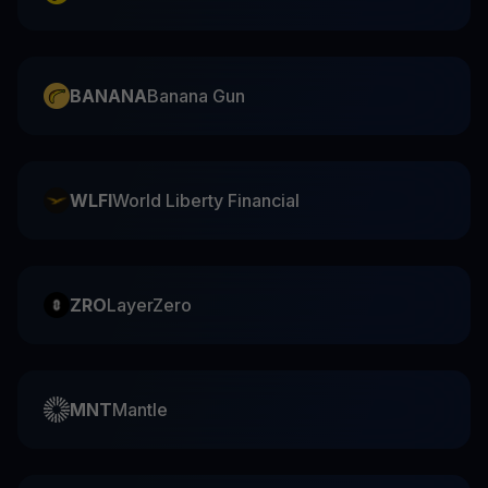
BANANA
Banana Gun
WLFI
World Liberty Financial
ZRO
LayerZero
MNT
Mantle