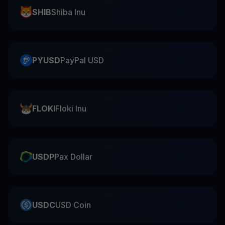
SHIB
Shiba Inu
PYUSD
PayPal USD
FLOKI
Floki Inu
USDP
Pax Dollar
USDC
USD Coin