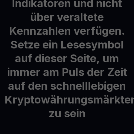
Indikatoren
und
nicht
über
veraltete
Kennzahlen
verfügen.
Setze
ein
Lesesymbol
auf
dieser
Seite,
um
immer
am
Puls
der
Zeit
auf
den
schnelllebigen
Kryptowährungsmärkte
zu
sein