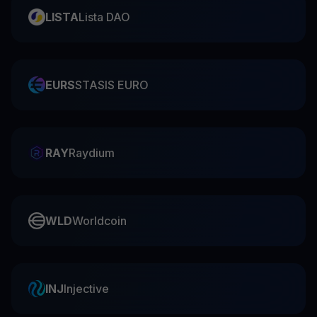
LISTA
Lista DAO
EURS
STASIS EURO
RAY
Raydium
WLD
Worldcoin
INJ
Injective