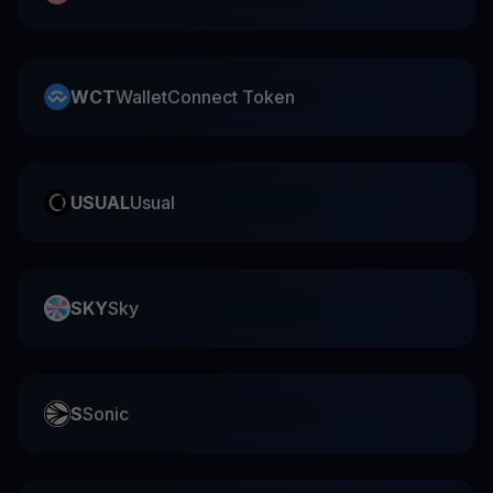
WCT
WalletConnect Token
USUAL
Usual
SKY
Sky
S
Sonic