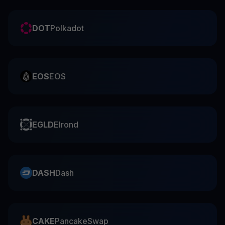
DOT
Polkadot
EOS
EOS
EGLD
Elrond
DASH
Dash
CAKE
PancakeSwap