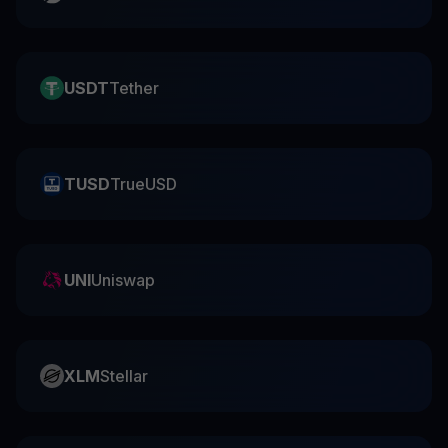
USDT
Tether
TUSD
TrueUSD
UNI
Uniswap
XLM
Stellar