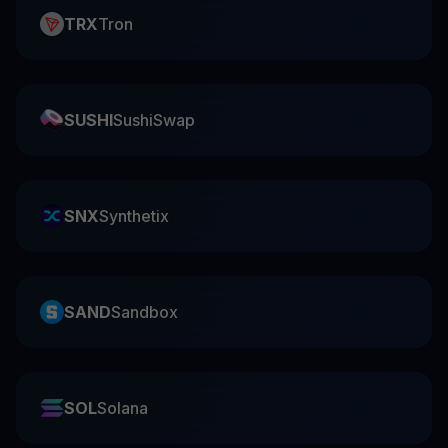
TRX
Tron
SUSHI
SushiSwap
SNX
Synthetix
SAND
Sandbox
SOL
Solana