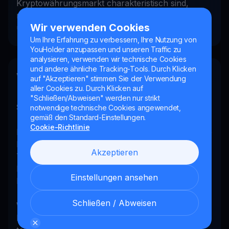
Kryptowährungsmarkt charakteristisch sind,
machen ihn zu einer Achterbahnfahrt für Trader
Wir verwenden Cookies
und Anleger gleichermaßen.
Um Ihre Erfahrung zu verbessern, Ihre Nutzung von
YouHolder anzupassen und unseren Traffic zu
analysieren, verwenden wir technische Cookies
und andere ähnliche Tracking-Tools. Durch Klicken
Was versteht man unter
auf "Akzeptieren" stimmen Sie der Verwendung
aller Cookies zu. Durch Klicken auf
Marktstimmung und wie wirkt sie
"Schließen/Abweisen" werden nur strikt
sich auf die Preise aus?
notwendige technische Cookies angewendet,
gemäß den Standard-Einstellungen.
Cookie-Richtlinie
Die Marktstimmung bezieht sich auf die allgemeine
Einstellung und das Gefühl, das Anleger und
Akzeptieren
Trader gegenüber einer bestimmten
Kryptowährung oder dem breiteren Kryptomarkt
Einstellungen ansehen
haben.
Schließen / Abweisen
Wenn die Stimmung positiv ist, werden die
Menschen optimistischer, und die Preise steigen