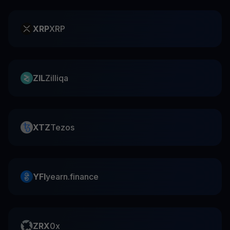
XRP
XRP
ZIL
Zilliqa
XTZ
Tezos
YFI
yearn.finance
ZRX
0x