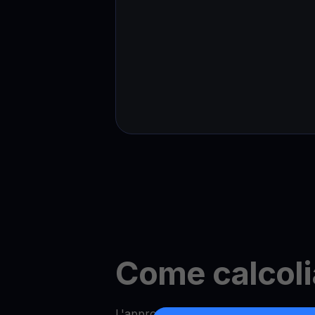
Come calcoli
L'approccio di YouHodler alla determ