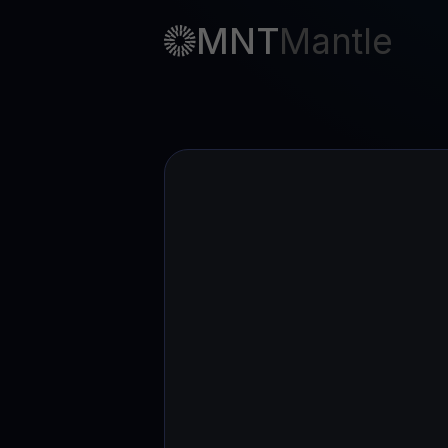
MNT
Mantle