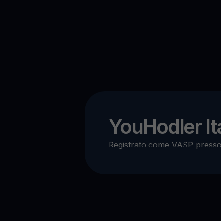
YouHodler Ita
Registrato come VASP press