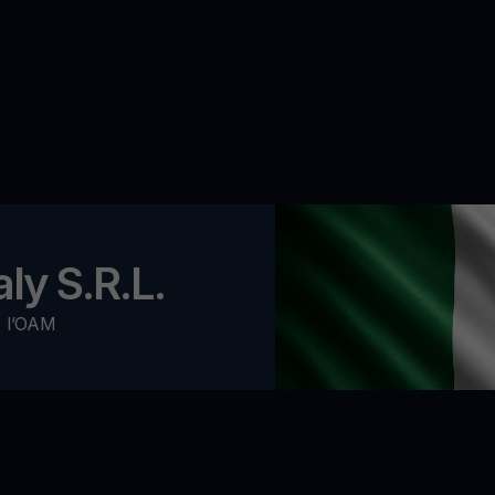
ly S.R.L.
o l’OAM