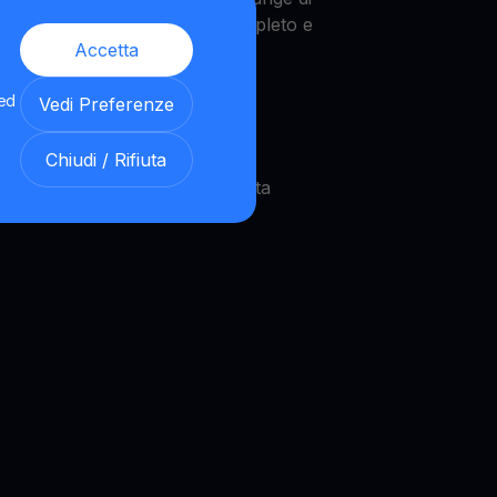
beneficiano di un riflesso completo e
Accetta
 ed
Vedi Preferenze
Chiudi / Rifiuta
strategie in tempo reale. Questa
ficano.