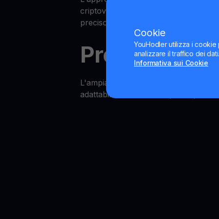
criptovalute come Binance, Kraken, H
preciso del mercato MNT Mantle.
Cookie
YouHodler utilizza i cookie 
Prezzo di MN
analizzare il traffico dei da
Informativa sui Cookie
L'ampia gamma di strumenti di YouHod
adattabilità è essenziale per capitali