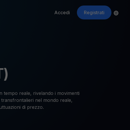
Accedi
Registrati
ApeCoin
APE
$
Fetching price
T)
in tempo reale, rivelando i movimenti
 transfrontalieri nel mondo reale,
ttuazioni di prezzo.
ti gli asset crypto