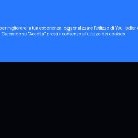
uobi e OKX. Di conseguenza, il grafico e il prezzo di MNT 
per migliorare la tua esperienza, personalizzare l’utilizzo di YouHodler
T in USD
ti. Cliccando su “Accetta” presti il consenso all’utilizzo dei cookies.
ler può aiutare i possessori di MNT ad adattare le proprie 
zzare i movimenti del prezzo di Mantle man mano che si veri