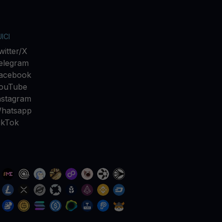
ICI
witter/X
elegram
acebook
ouTube
nstagram
hatsapp
ikTok