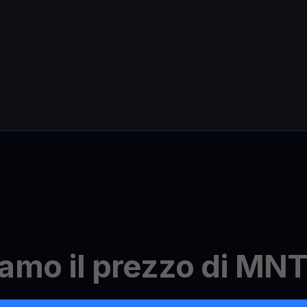
amo il prezzo di MN
inazione del prezzo di MNT è meticoloso e accurato. Raccog