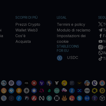
SCOPRI DI PIÙ
LEGAL
SEGU
Prezzi Crypto
Termini e policy
T
i
Wallet Web3
Modulo di reclamo
T
ia
Cos'è
Impostazioni dei
F
Acquista
cookie
Y
STABLECOINS
I
FOR EU
W
USDC
T