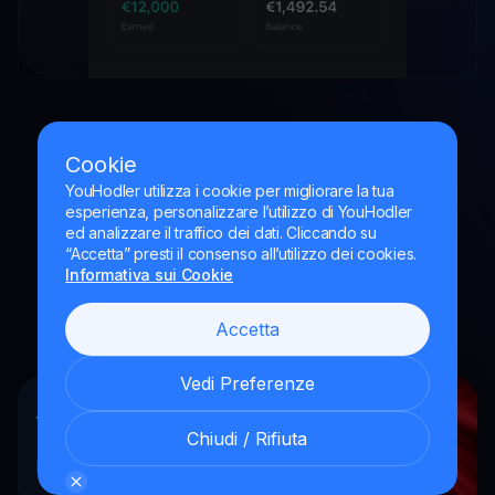
Cookie
YouHodler utilizza i cookie per migliorare la tua
esperienza, personalizzare l’utilizzo di YouHodler
ed analizzare il traffico dei dati. Cliccando su
“Accetta” presti il consenso all’utilizzo dei cookies.
Informativa sui Cookie
Accetta
Vedi Preferenze
YouHodler Italy S.R.L.
Chiudi / Rifiuta
Registrato come VASP presso l’OAM