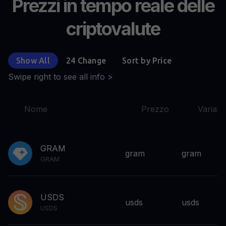
Prezzi in tempo reale delle
criptovalute
Show All
24 Change
Sort by Price
Swipe right to see all info >
Nome
Prezzo
Variaz
GRAM
gram
gram
GRAM
USDS
usds
usds
USDS