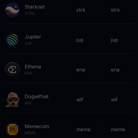
Starknet
strk
strk
STRK
Jupiter
jup
jup
JUP
Ethena
ena
ena
ENA
Dogwifhat
wif
wif
WIF
Memecoin
meme
meme
MEME