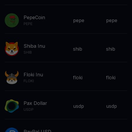
PepeCoin
pepe
pepe
PEPE
Shiba Inu
shib
shib
SHIB
Floki Inu
floki
floki
FLOKI
Pax Dollar
usdp
usdp
USDP
PayPal USD