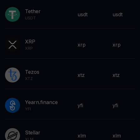
Tether
usdt
usdt
USDT
XRP
xrp
xrp
XRP
Tezos
xtz
xtz
XTZ
Yearn.finance
yfi
yfi
YFI
Stellar
xlm
xlm
XLM