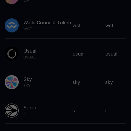
OM
WalletConnect Token
wct
wct
WCT
Usual
usual
usual
USUAL
Sky
sky
sky
SKY
Sonic
s
s
S