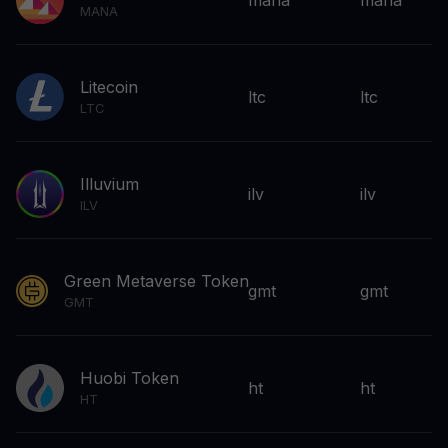
MANA
Litecoin
ltc
ltc
LTC
Illuvium
ilv
ilv
ILV
Green Metaverse Token
gmt
gmt
GMT
Huobi Token
ht
ht
HT