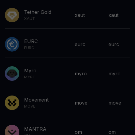
Tether Gold
xaut
xaut
XAUT
EURC
eurc
eurc
EURC
Myro
myro
myro
MYRO
Movement
move
move
MOVE
MANTRA
om
om