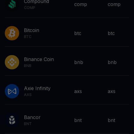
Compound
comp
comp
COMP
Bitcoin
btc
btc
BTC
Binance Coin
bnb
bnb
BNB
Axie Infinity
axs
axs
AXS
Bancor
bnt
bnt
BNT