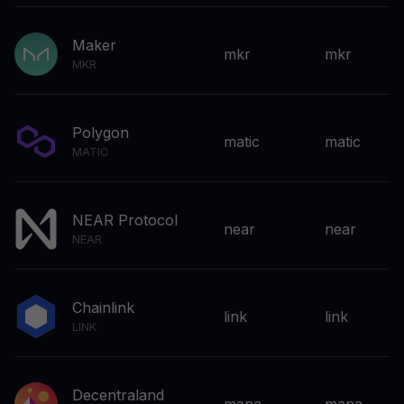
Maker
mkr
mkr
MKR
Polygon
matic
matic
MATIC
NEAR Protocol
near
near
NEAR
Chainlink
link
link
LINK
Decentraland
mana
mana