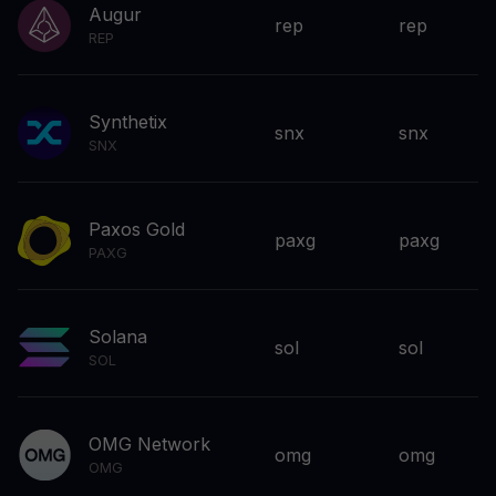
Augur
rep
rep
REP
Synthetix
snx
snx
SNX
Paxos Gold
paxg
paxg
PAXG
Solana
sol
sol
SOL
OMG Network
omg
omg
OMG