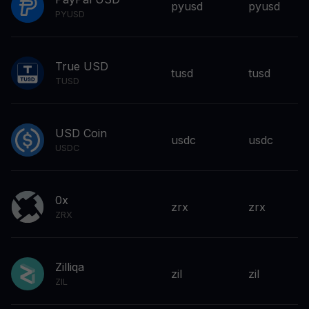
pyusd
pyusd
PYUSD
True USD
tusd
tusd
TUSD
USD Coin
usdc
usdc
USDC
0x
zrx
zrx
ZRX
Zilliqa
zil
zil
ZIL