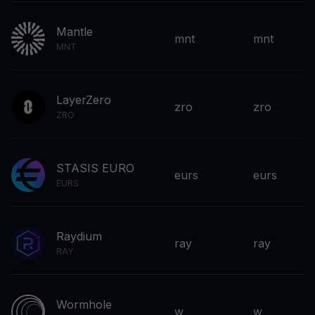
Mantle
mnt
mnt
MNT
LayerZero
zro
zro
ZRO
STASIS EURO
eurs
eurs
EURS
Raydium
ray
ray
RAY
Wormhole
w
w