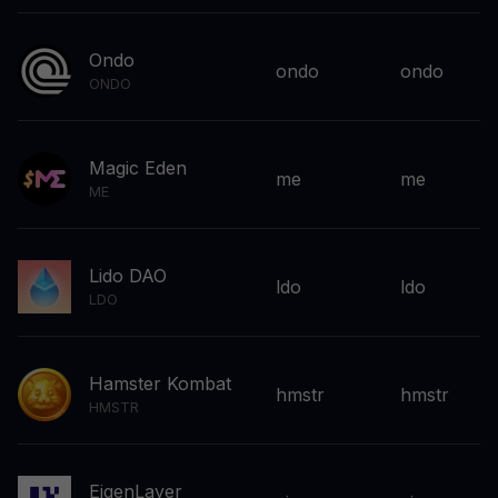
Ondo
ondo
ondo
ONDO
Magic Eden
me
me
ME
Lido DAO
ldo
ldo
LDO
Hamster Kombat
hmstr
hmstr
HMSTR
EigenLayer