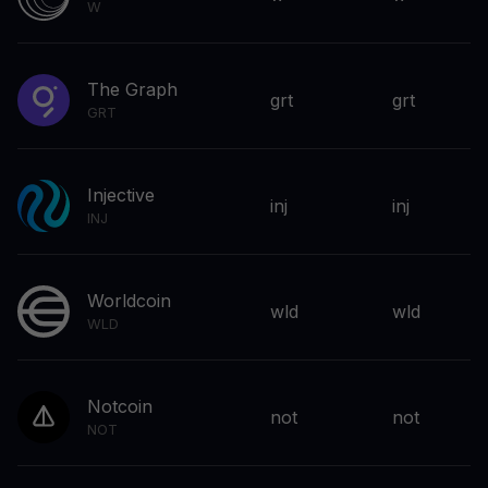
W
The Graph
grt
grt
GRT
Injective
inj
inj
INJ
Worldcoin
wld
wld
WLD
Notcoin
not
not
NOT