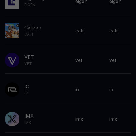
eigen
eigen
EIGEN
Catizen
cati
cati
CATI
VET
vet
vet
VET
IO
io
io
IO
IMX
imx
imx
IMX