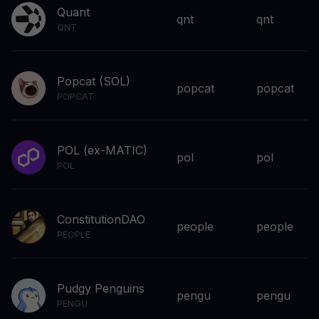
Quant
qnt
qnt
QNT
Popcat (SOL)
popcat
popcat
POPCAT
POL (ex-MATIC)
pol
pol
POL
ConstitutionDAO
people
people
PEOPLE
Pudgy Penguins
pengu
pengu
PENGU