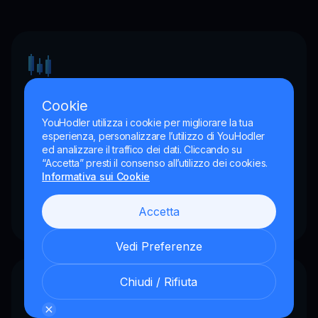
Prezzi e confronti in tempo reale
Cookie
YouHodler utilizza i cookie per migliorare la tua
Accedi a prezzi in tempo reale e completa
esperienza, personalizzare l’utilizzo di YouHodler
le tue operazioni senza attese,
ed analizzare il traffico dei dati. Cliccando su
“Accetta” presti il consenso all’utilizzo dei cookies.
permettendoti di restare al passo con il
Informativa sui Cookie
mercato e agire nel momento più
opportuno.
Accetta
Vedi Preferenze
Chiudi / Rifiuta