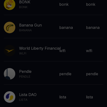
BONK
bonk
bonk
BONK
Banana Gun
banana
banana
BANANA
World Liberty Financial
wlfi
wlfi
WLFI
Pendle
pendle
pendle
PENDLE
Lista DAO
lista
lista
LISTA