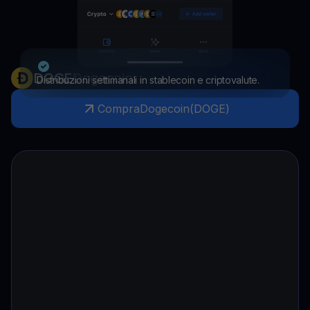
DOGE
Dogecoin
Distribuzioni settimanali in stablecoin e criptovalute.
Compra
Dogecoin
(
DOGE
)