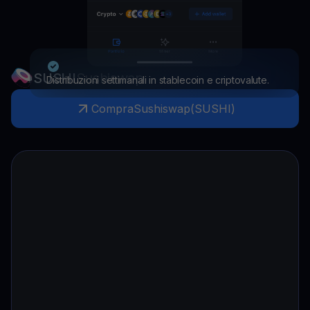
SUSHI
Sushiswap
Distribuzioni settimanali in stablecoin e criptovalute.
Compra
Sushiswap
(
SUSHI
)