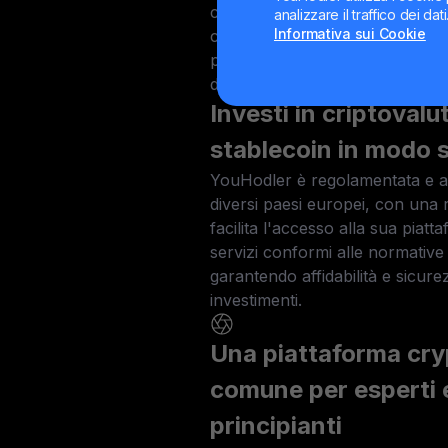
che facilita l'integrazione tra va
analizzare il traffico dei da
Informativa sui Cookie
criptovalute, offrendo una sol
per la gestione e l'investimento 
digitali e tradizionali.
Investi in criptovalu
stablecoin in modo s
YouHodler è regolamentata e au
diversi paesi europei, con una re
facilita l'accesso alla sua piatt
servizi conformi alle normative 
garantendo affidabilità e sicurez
investimenti.
Una piattaforma cry
comune per esperti 
principianti