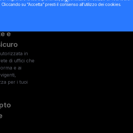
lute fiat e
ti. Cliccando su “Accetta” presti il consenso all’utilizzo dei cookies.
uzione completa
dei tuoi asset
te e
icuro
torizzata in
te di uffici che
aforma e ai
vigenti,
za per i tuoi
pto
e