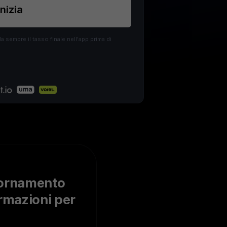
ti gli asset crypto
Inizia
a sempre il tasso finale nell'app prima di
iornamento
rmazioni per