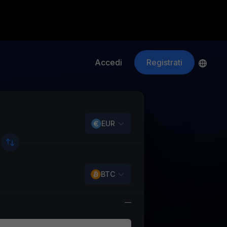
Accedi
Registrati
ApeCoin
APE
$
Fetching price
EUR
BTC
—