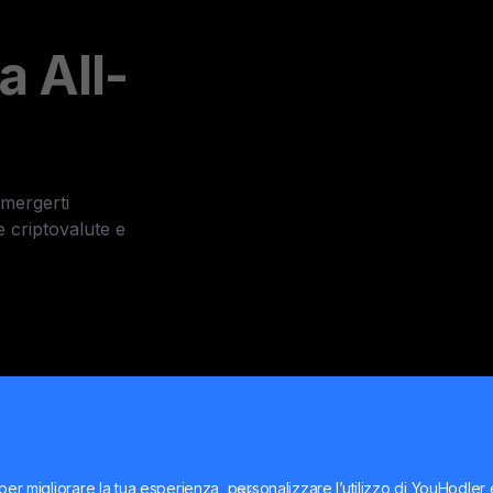
a All-
mergerti
 criptovalute e
a fiat
intech Web3
per migliorare la tua esperienza, personalizzare l’utilizzo di YouHodler