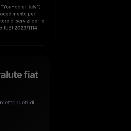
e “YouHodler Italy”)
 procedimento per
ore di servizi per le
to (UE) 2023/1114
alute fiat
rmettendoti di