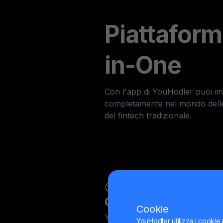
Piattaform
in-One
Con l'app di YouHodler puoi im
completamente nel mondo delle
del fintech tradizionale.
Criptovalute e finanz
Cookie
YouHodler è una piattaforma f
YouHodler utilizza i cookie 