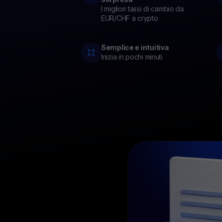
Prezzi delle criptovalute
Menzioni sulla stampa, interviste e notizie importanti su Y
I migliori tassi di cambio da
Tieni traccia dei prezzi crypto in tempo reale
EUR/CHF a crypto
Podcast
Podcast sul mondo delle criptovalute
Semplice e intuitiva
Inizia in pochi minuti