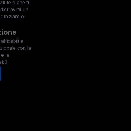
valute o che tu
dler avrai un
 iniziare o
zione
ffidabili e
izionale con la
 e la
eb3.