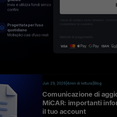
ouHodler
Esplora tut
Invia e utilizza fondi senza
confini
I tassi di cambio sono dinamici. Controll
completare lo scambio.
Progettata per l’uso
quotidiano
Molteplici casi d’uso reali
Metodi di pagamento
IBAN
Jun 29, 2026
|
4min di lettura
|
Blog
Comunicazione di agg
MiCAR: importanti info
il tuo account