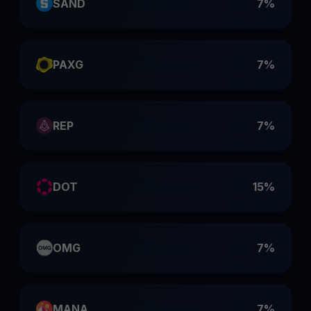
SAND
7%
PAXG
7%
REP
7%
DOT
15%
OMG
7%
MANA
7%