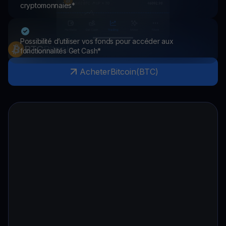
cryptomonnaies*
Possibilité d’utiliser vos fonds pour accéder aux
BTC
Bitcoin
fonctionnalités Get Cash*
Acheter
Bitcoin
(
BTC
)