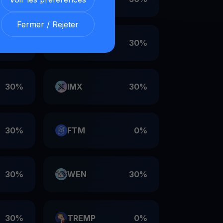
Fermer / Rejeter
30%
VET
30%
30%
IMX
30%
30%
FTM
0%
30%
WEN
30%
30%
TREMP
0%