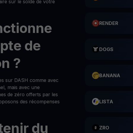
e sur le solde de votre
ctionne
RENDER
pte de
DOGS
n ?
BANANA
ses sur DASH comme avec
nel, mais avec une
hes de zéro offerts par les
 proposons des récompenses
LISTA
enir du
ZRO