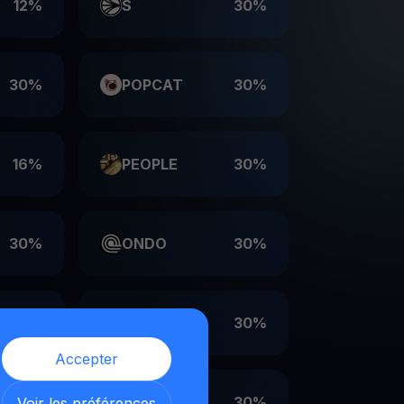
12%
S
30%
30%
POPCAT
30%
16%
PEOPLE
30%
30%
ONDO
30%
30%
LDO
30%
Accepter
30%
EIGEN
30%
Voir les préférences