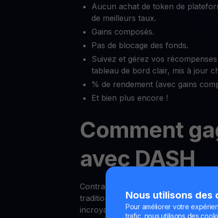
Aucun achat de token de platefor
de meilleurs taux.
Gains composés.
Pas de blocage des fonds.
Suivez et gérez vos récompenses
tableau de bord clair, mis à jour 
% de rendement (avec gains comp
Et bien plus encore !
Comment ga
avec DASH
Contrairement aux rendements des c
Nous utilisons des
traditionnels, gagner des récompens
Pour améliorer votre expérien
incroyablement simple avec YouHodl
trafic, nous utilisons des cooki