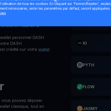
utilisation de tous les cookies. En cliquant sur 'Fermer/Rejeter', seules
ement nécessaires, selon les paramètres par défaut, seront appliquées.
kies
ation YouHodler ou le site
CATI
nérales en haut de la
wallet personnel DASH
IO
 votre DASH
st crédité sur votre
wallet
PYTH
r
FLOW
où vous pouvez déposer
let classique, tout en
JASMY