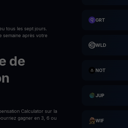
GRT
u tous les sept jours.
e semaine après votre
WLD
e de
NOT
on
JUP
nsation Calculator sur la
ourriez gagner en 3, 6 ou
WIF