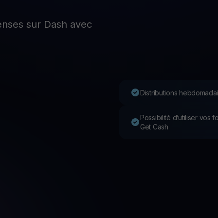
P
nses sur Dash avec
Ex
Youhodler App
Télécharger
Télécharge l’appli et gère ta crypto facilement
Distributions hebdomadai
Possibilité d’utiliser vos
Get Cash