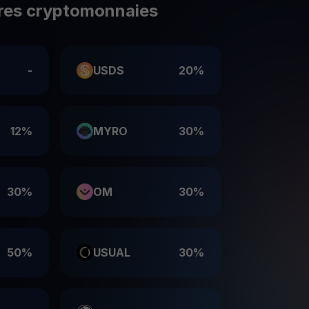
res cryptomonnaies
-
USDS
20%
12%
MYRO
30%
30%
OM
30%
50%
USUAL
30%