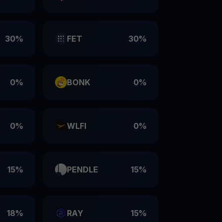
30%
FET
30%
0%
BONK
0%
0%
WLFI
0%
15%
PENDLE
15%
18%
RAY
15%