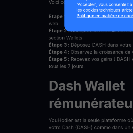
Voici comment commencer :
'Accepter', vous consentez à l'
les cookies techniques strict
Politique en matière de coo
Étape 1 :
Connectez-vous sur l’applic
web
Étape 2 :
Acceptez les Conditions Gé
section Wallets
Étape 3 :
Déposez DASH dans votre 
Étape 4 :
Observez la croissance de
Étape 5 :
Recevez vos gains ! DASH e
tous les 7 jours.
Dash Wallet
rémunérateu
YouHodler est la seule plateforme 
votre Dash (DASH) comme dans un wal