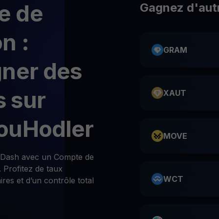
e de
Gagnez d'aut
n :
GRAM
gner des
 sur
XAUT
ouHodler
MOVE
 Dash avec un Compte de
Profitez de taux
WCT
res et d’un contrôle total