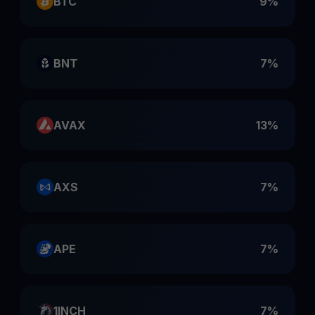
BTC
9%
BNT
7%
AVAX
13%
AXS
7%
APE
7%
1INCH
7%