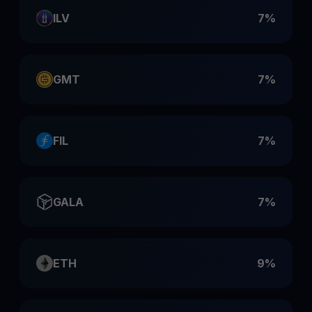
ILV
7%
GMT
7%
FIL
7%
GALA
7%
ETH
9%