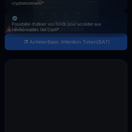
cryptomonnaies*
Possibilité d’utiliser vos fonds pour accéder aux
BAT
Basic Attention Token
fonctionnalités Get Cash*
Acheter
Basic Attention Token
(
BAT
)