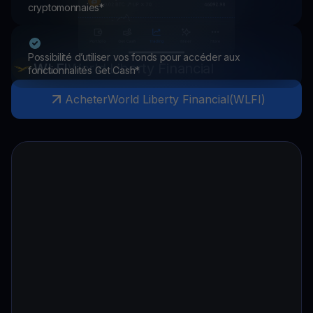
cryptomonnaies*
Possibilité d’utiliser vos fonds pour accéder aux
WLFI
World Liberty Financial
fonctionnalités Get Cash*
Acheter
World Liberty Financial
(
WLFI
)