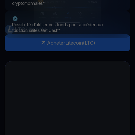
cryptomonnaies*
Possibilité d’utiliser vos fonds pour accéder aux
LTC
Litecoin
fonctionnalités Get Cash*
Acheter
Litecoin
(
LTC
)