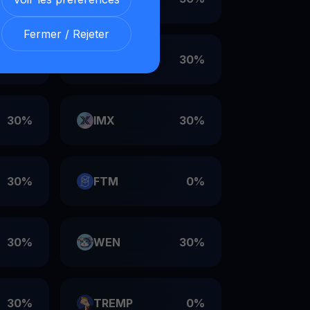
Fermer / Rejeter
30%
VET
30%
30%
IMX
30%
30%
FTM
0%
30%
WEN
30%
30%
TREMP
0%