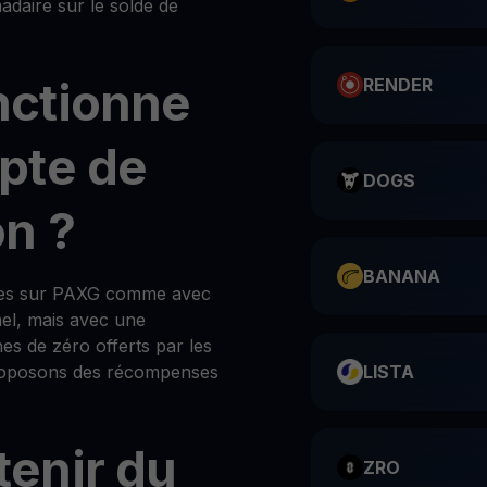
aire sur le solde de
ctionne
RENDER
pte de
DOGS
n ?
BANANA
es sur PAXG comme avec
nel, mais avec une
hes de zéro offerts par les
 proposons des récompenses
LISTA
enir du
ZRO