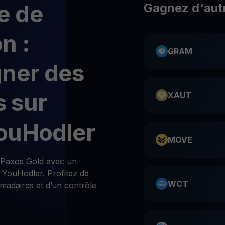
e de
Gagnez d'aut
n :
GRAM
gner des
 sur
XAUT
ouHodler
MOVE
 Paxos Gold avec un
YouHodler. Profitez de
WCT
madaires et d’un contrôle