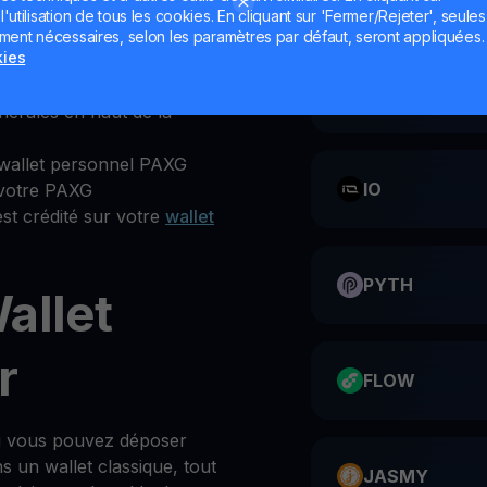
utilisation de tous les cookies. En cliquant sur 'Fermer/Rejeter', seules
ement nécessaires, selon les paramètres par défaut, seront appliquées.
kies
ation YouHodler ou le site
CATI
nérales en haut de la
wallet personnel PAXG
IO
 votre PAXG
st crédité sur votre
wallet
PYTH
allet
r
FLOW
où vous pouvez déposer
un wallet classique, tout
JASMY