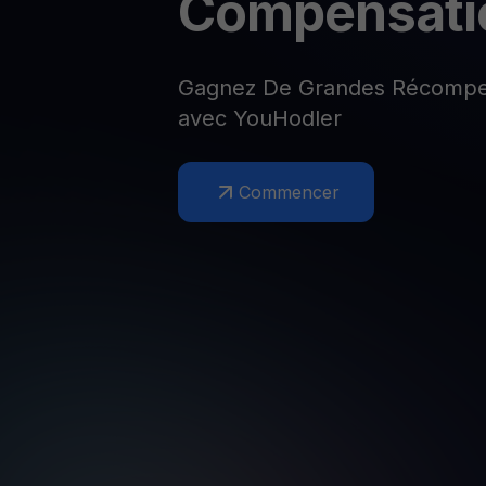
Compensati
Web3 wallet
Votre patrimoine Web3 géré en un seul endroit
Gagnez De Grandes Récompe
avec YouHodler
Commencer