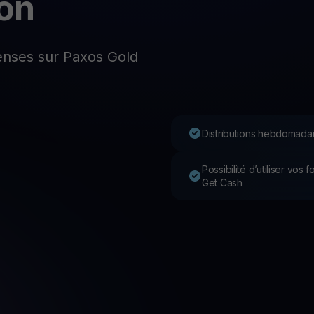
on
P
Ex
Youhodler App
nses sur Paxos Gold
Télécharger
Télécharge l’appli et gère ta crypto facilement
Distributions hebdomadai
Possibilité d’utiliser vos
Get Cash