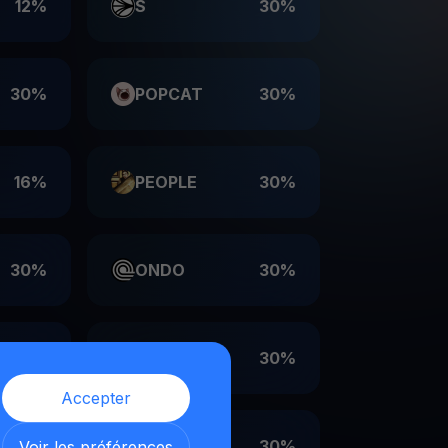
12%
S
30%
30%
POPCAT
30%
16%
PEOPLE
30%
30%
ONDO
30%
30%
LDO
30%
Accepter
30%
EIGEN
30%
Voir les préférences