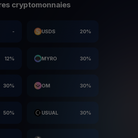
res cryptomonnaies
-
USDS
20%
12%
MYRO
30%
30%
OM
30%
50%
USUAL
30%