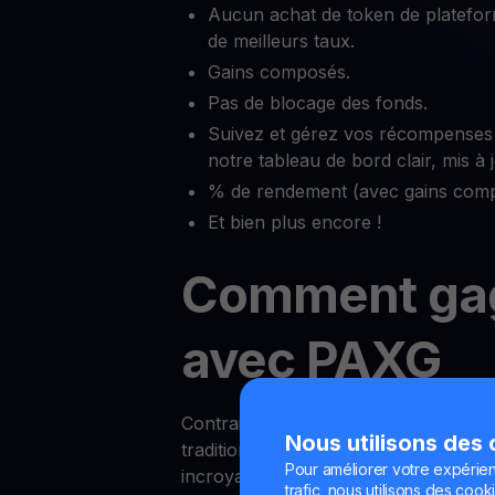
Aucun achat de token de platefor
de meilleurs taux.
Gains composés.
Pas de blocage des fonds.
Suivez et gérez vos récompenses
notre tableau de bord clair, mis à
% de rendement (avec gains comp
Et bien plus encore !
Comment ga
avec PAXG
Contrairement aux rendements des c
Nous utilisons des
traditionnels, gagner des récompens
Pour améliorer votre expérien
incroyablement simple avec YouHodl
trafic, nous utilisons des cooki