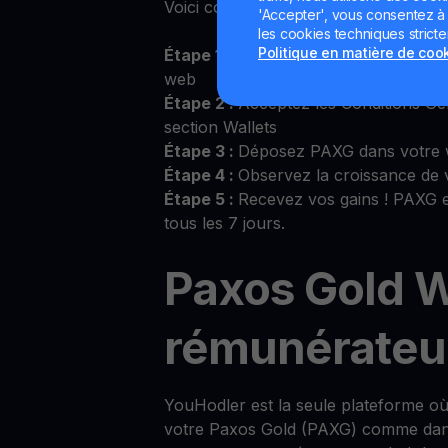
Voici comment commencer :
'Accepter', vous consentez à l'
les cookies techniques strict
Politique en matière de coo
Étape 1 :
Connectez-vous sur l’applic
web
Étape 2 :
Acceptez les Conditions Gé
section Wallets
Étape 3 :
Déposez PAXG dans votre 
Étape 4 :
Observez la croissance de
Étape 5 :
Recevez vos gains ! PAXG e
tous les 7 jours.
Paxos Gold W
rémunérateu
YouHodler est la seule plateforme 
votre Paxos Gold (PAXG) comme dans 