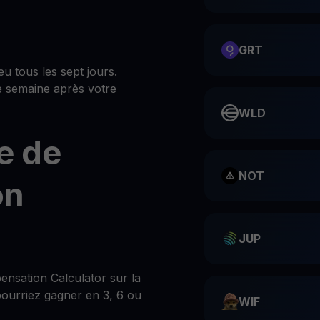
GRT
u tous les sept jours.
e semaine après votre
WLD
e de
NOT
on
JUP
nsation Calculator sur la
ourriez gagner en 3, 6 ou
WIF