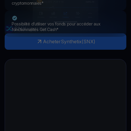
cryptomonnaies*
Possibilité d’utiliser vos fonds pour accéder aux
SNX
Synthetix
fonctionnalités Get Cash*
Acheter
Synthetix
(
SNX
)