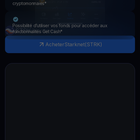
cryptomonnaies*
Possibilité d’utiliser vos fonds pour accéder aux
STRK
Starknet
fonctionnalités Get Cash*
Acheter
Starknet
(
STRK
)