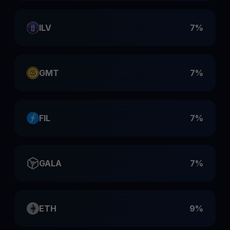
ILV
7%
GMT
7%
FIL
7%
GALA
7%
ETH
9%