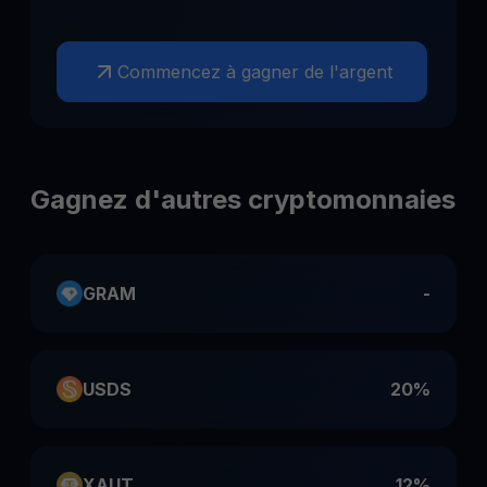
Commencez à gagner de l'argent
Gagnez d'autres cryptomonnaies
GRAM
-
USDS
20%
XAUT
12%