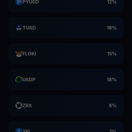
PYUSD
12%
TUSD
18%
FLOKI
15%
USDP
18%
ZRX
8%
YFI
7%