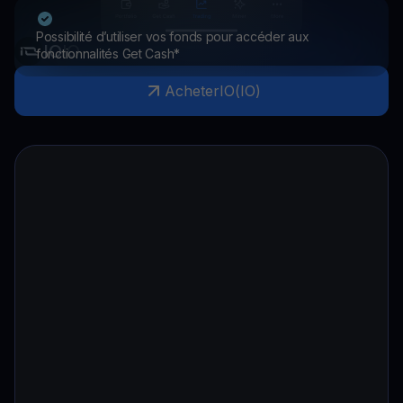
Possibilité d’utiliser vos fonds pour accéder aux
IO
IO
fonctionnalités Get Cash*
Acheter
IO
(
IO
)