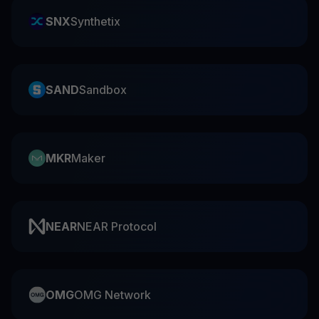
SNX
Synthetix
SAND
Sandbox
MKR
Maker
NEAR
NEAR Protocol
OMG
OMG Network