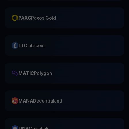
PAXG
Paxos Gold
LTC
Litecoin
MATIC
Polygon
MANA
Decentraland
LINK
Chainlink