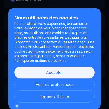
Nous utilisons des cookies
ILV
Illuvium
Pour améliorer votre expérience, personnaliser
votre utilisation de YouHolder et analyser notre
trafic, nous utilisons des cookies techniques et
d'autres outils de suivi similaires. En cliquant sur
'Accepter', vous consentez à l'utilisation de tous les
GMT
Green Metaverse Token
cookies. En cliquant sur 'Fermer/Rejeter', seules les
cookies techniques strictement nécessaires, selon
les paramètres par défaut, seront appliquées.
Politique en matière de cookies
FIL
Filecoin
Accepter
Voir les préférences
ETH
Ethereum
Fermer / Rejeter