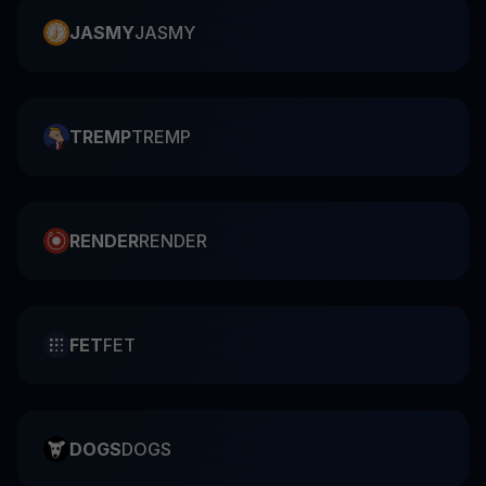
JASMY
JASMY
TREMP
TREMP
RENDER
RENDER
FET
FET
DOGS
DOGS