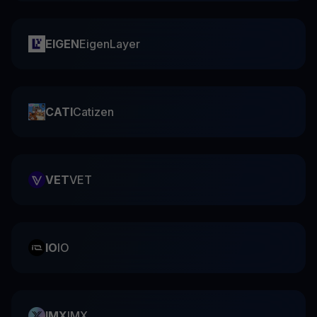
EIGEN
EigenLayer
CATI
Catizen
VET
VET
IO
IO
IMX
IMX