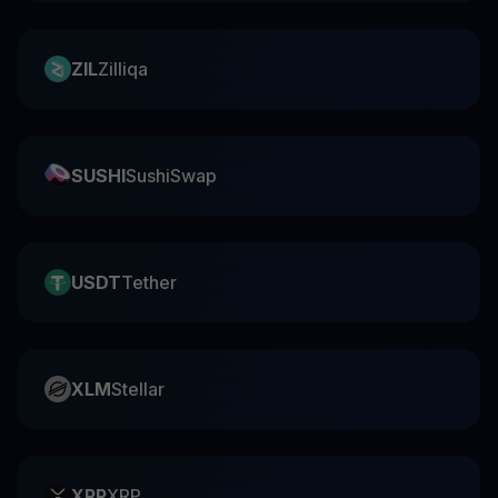
ZIL
Zilliqa
SUSHI
SushiSwap
USDT
Tether
XLM
Stellar
XRP
XRP