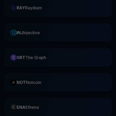
RAY
Raydium
INJ
Injective
GRT
The Graph
NOT
Notcoin
ENA
Ethena