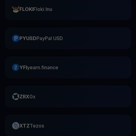
FLOKI
Floki Inu
PYUSD
PayPal USD
YFI
yearn.finance
ZRX
0x
XTZ
Tezos