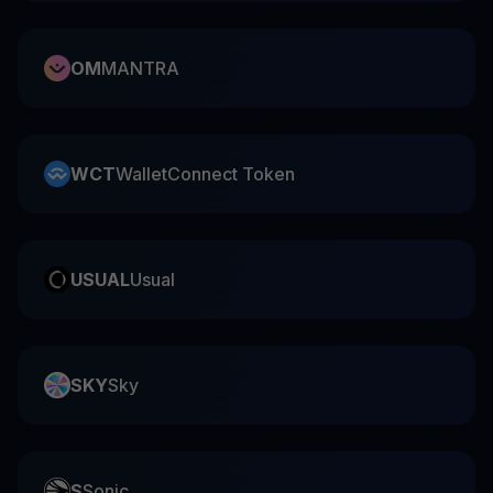
OM
MANTRA
WCT
WalletConnect Token
USUAL
Usual
SKY
Sky
S
Sonic