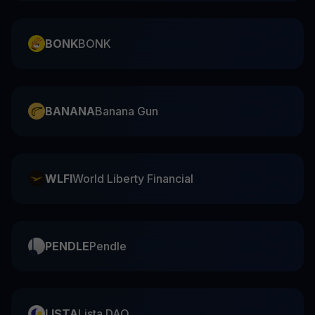
BONK
BONK
BANANA
Banana Gun
WLFI
World Liberty Financial
PENDLE
Pendle
LISTA
Lista DAO