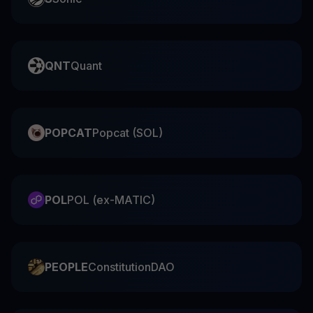
QNT
Quant
POPCAT
Popcat (SOL)
POL
POL (ex-MATIC)
PEOPLE
ConstitutionDAO