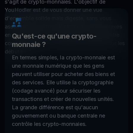
s'agit de crypto-monnaies. L'objectif de
YouHodler est de vous donner une vue
d'ensemble solide mais digeste, sans vous
assommer avec trop d'informations complexes
en une seule fois. Considérez-le comme votre
Qu'est-ce qu'une crypto-
cours accéléré sur les crypto-monnaies pour les
monnaie ?
débutants !
En termes simples, la crypto-monnaie est
une monnaie numérique que les gens
peuvent utiliser pour acheter des biens et
des services. Elle utilise la cryptographie
(codage avancé) pour sécuriser les
transactions et créer de nouvelles unités.
La grande différence est qu'aucun
gouvernement ou banque centrale ne
contrôle les crypto-monnaies.