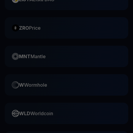
ZRO
Price
MNT
Mantle
W
Wormhole
WLD
Worldcoin