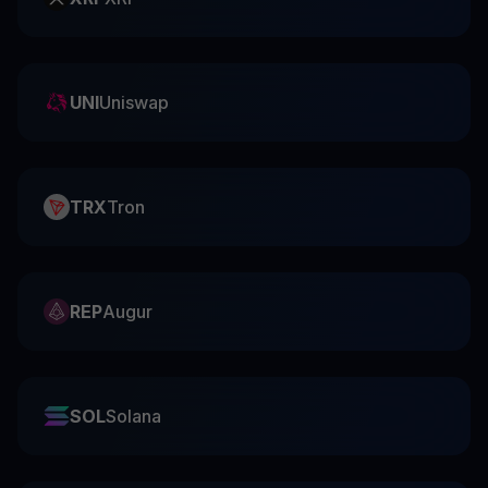
UNI
Uniswap
TRX
Tron
REP
Augur
SOL
Solana