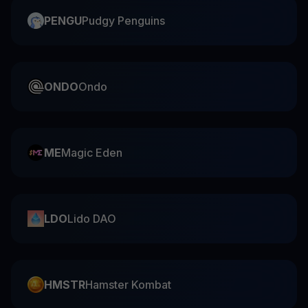
PENGU
Pudgy Penguins
ONDO
Ondo
ME
Magic Eden
LDO
Lido DAO
HMSTR
Hamster Kombat