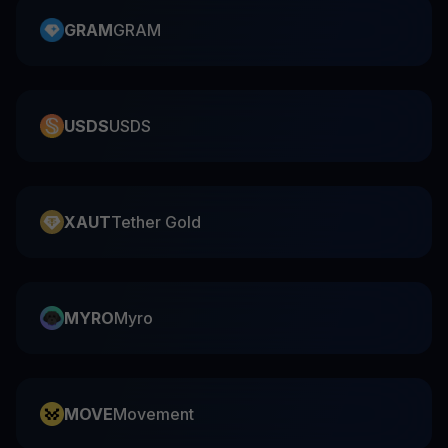
GRAM
GRAM
USDS
USDS
XAUT
Tether Gold
MYRO
Myro
MOVE
Movement