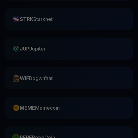
STRK
Starknet
JUP
Jupiter
WIF
Dogwifhat
MEME
Memecoin
PEPE
PepeCoin