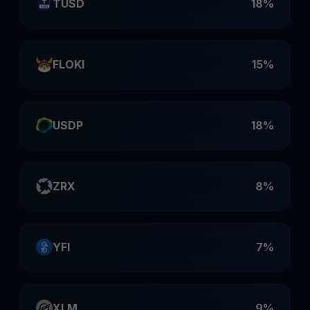
TUSD
18%
FLOKI
15%
USDP
18%
ZRX
8%
YFI
7%
XLM
9%