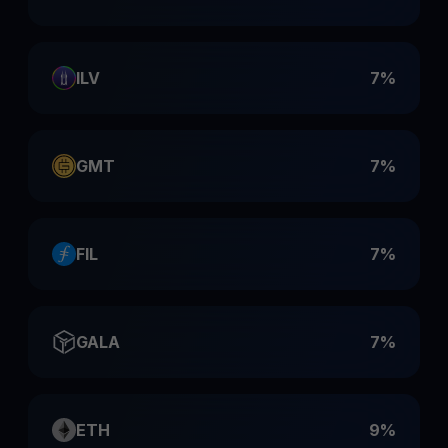
ILV
7%
GMT
7%
FIL
7%
GALA
7%
ETH
9%