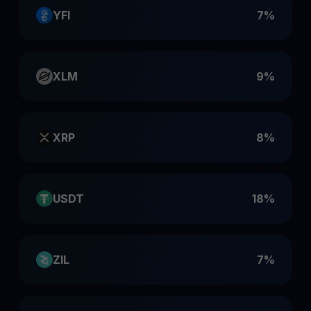
YFI
7%
XLM
9%
XRP
8%
USDT
18%
ZIL
7%