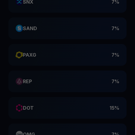
SNX
7%
SAND
7%
PAXG
7%
REP
7%
DOT
15%
OMG
7%