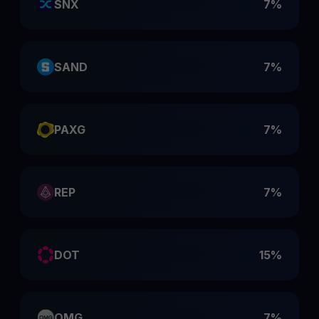
SNX
7%
SAND
7%
PAXG
7%
REP
7%
DOT
15%
OMG
7%