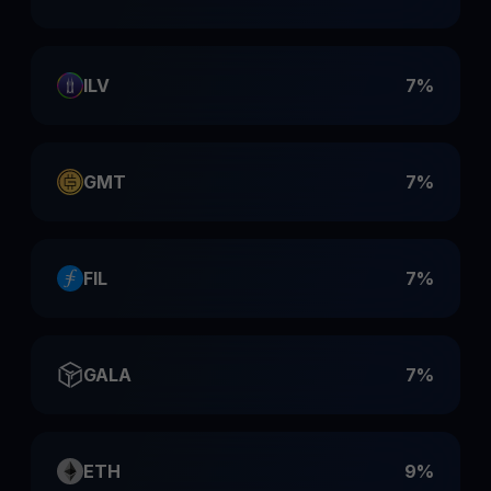
ILV
7%
GMT
7%
FIL
7%
GALA
7%
ETH
9%