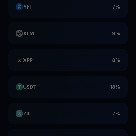
YFI
7%
XLM
9%
XRP
8%
USDT
18%
ZIL
7%