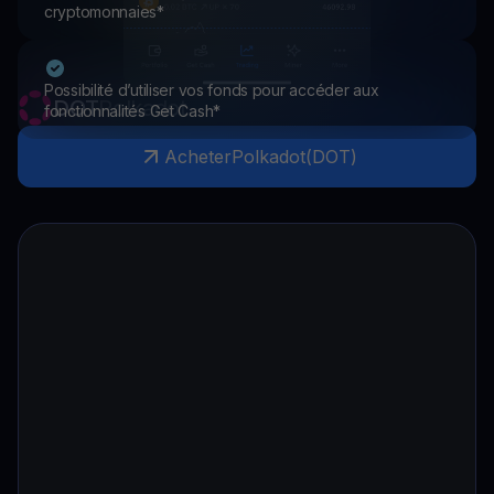
cryptomonnaies*
Possibilité d’utiliser vos fonds pour accéder aux
DOT
Polkadot
fonctionnalités Get Cash*
Acheter
Polkadot
(
DOT
)