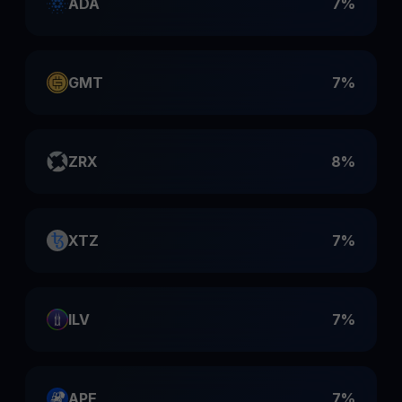
ADA
7%
GMT
7%
ZRX
8%
XTZ
7%
ILV
7%
APE
7%