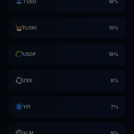
TUSD
18%
FLOKI
15%
USDP
18%
ZRX
8%
YFI
7%
XLM
9%