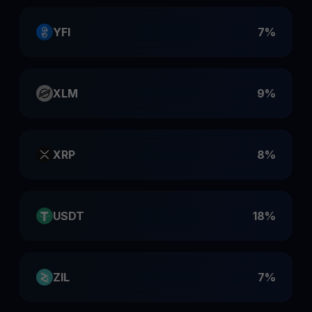
YFI
7%
XLM
9%
XRP
8%
USDT
18%
ZIL
7%