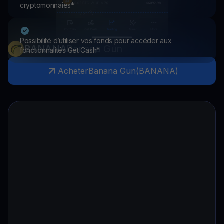
cryptomonnaies*
Possibilité d’utiliser vos fonds pour accéder aux
BANANA
Banana Gun
fonctionnalités Get Cash*
Acheter
Banana Gun
(
BANANA
)