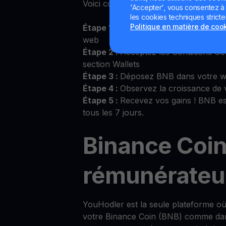
Voici comment commencer :
'Accepter', vous consentez à l'
les cookies techniques strict
Politique en matière de coo
Étape 1 :
Connectez-vous sur l’applic
web
Étape 2 :
Acceptez les Conditions Gé
section Wallets
Étape 3 :
Déposez BNB dans votre w
Étape 4 :
Observez la croissance de
Étape 5 :
Recevez vos gains ! BNB es
tous les 7 jours.
Binance Coin
rémunérateu
YouHodler est la seule plateforme 
votre Binance Coin (BNB) comme dans