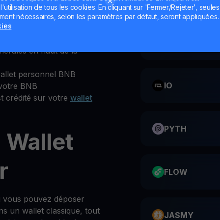
utilisation de tous les cookies. En cliquant sur 'Fermer/Rejeter', seules
ement nécessaires, selon les paramètres par défaut, seront appliquées.
kies
ation YouHodler ou le site
CATI
nérales en haut de la
allet personnel BNB
IO
 votre BNB
t crédité sur votre
wallet
PYTH
 Wallet
r
FLOW
où vous pouvez déposer
 un wallet classique, tout
JASMY