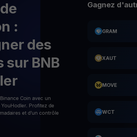
 de
Gagnez d'aut
n :
GRAM
gner des
 sur BNB
XAUT
ler
MOVE
Binance Coin avec un
YouHodler. Profitez de
WCT
madaires et d’un contrôle