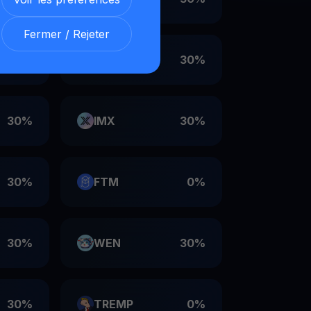
Fermer / Rejeter
30%
VET
30%
30%
IMX
30%
30%
FTM
0%
30%
WEN
30%
30%
TREMP
0%