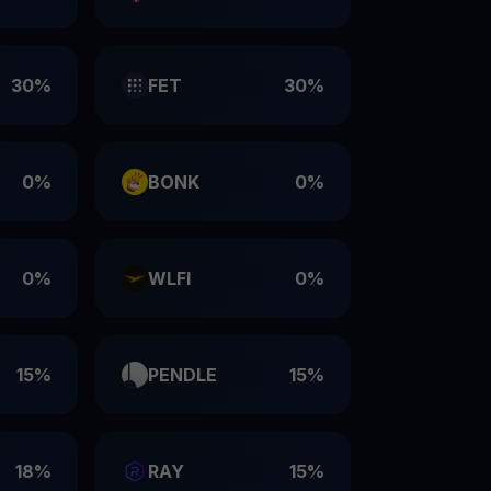
30%
FET
30%
0%
BONK
0%
0%
WLFI
0%
15%
PENDLE
15%
18%
RAY
15%