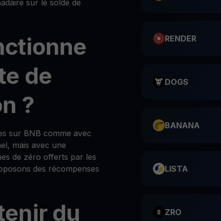
aire sur le solde de
ctionne
RENDER
te de
DOGS
n ?
BANANA
es sur BNB comme avec
nel, mais avec une
hes de zéro offerts par les
 proposons des récompenses
LISTA
enir du
ZRO