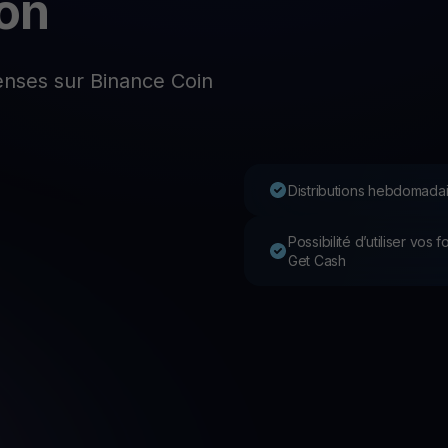
on
P
Ex
Youhodler App
ses sur Binance Coin
Télécharger
Télécharge l’appli et gère ta crypto facilement
Distributions hebdomadai
Possibilité d’utiliser vos
Get Cash