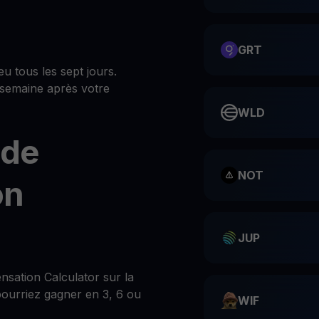
GRT
u tous les sept jours.
semaine après votre
WLD
 de
NOT
on
JUP
sation Calculator sur la
ourriez gagner en 3, 6 ou
WIF