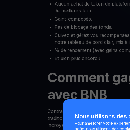
Aucun achat de token de platefor
de meilleurs taux.
Gains composés.
Pas de blocage des fonds.
Suivez et gérez vos récompenses
notre tableau de bord clair, mis à
% de rendement (avec gains comp
Et bien plus encore !
Comment ga
avec BNB
Contrairement aux rendements des c
Nous utilisons des
traditionnels, gagner des récompens
Pour améliorer votre expérien
incroyablement simple avec YouHodl
trafic, nous utilisons des cooki