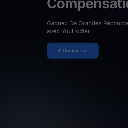
Compensati
Web3 wallet
Votre patrimoine Web3 géré en un seul endroit
Gagnez De Grandes Récompen
avec YouHodler
Commencer