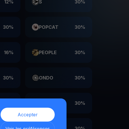
12%
S
30%
30%
POPCAT
30%
16%
PEOPLE
30%
30%
ONDO
30%
30%
LDO
30%
Accepter
30%
EIGEN
30%
Voir les préférences