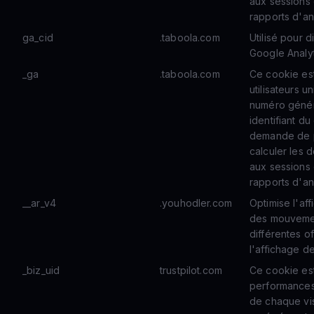
aux sessions
rapports d'an
ga_cid
.taboola.com
Utilisé pour d
Google Analyt
_ga
.taboola.com
Ce cookie est 
utilisateurs u
numéro génér
identifiant du
demande de pa
calculer les d
aux sessions
rapports d'an
__ar_v4
.youhodler.com
Optimise l'af
des mouvement
différentes o
l'affichage de
_biz_uid
trustpilot.com
Ce cookie est 
performances 
de chaque vis