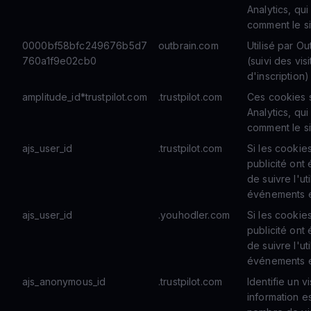
Analytics, qu
comment le si
0000bf58bfc249676b5d7
outbrain.com
Utilisé par O
760a1f9e02cb0
(suivi des vis
d'inscription)
amplitude_id*trustpilot.com
.trustpilot.com
Ces cookies s
Analytics, qu
comment le si
ajs_user_id
.trustpilot.com
Si les cookie
publicité ont
de suivre l'uti
événements et
ajs_user_id
.youhodler.com
Si les cookie
publicité ont
de suivre l'uti
événements et
ajs_anonymous_id
.trustpilot.com
Identifie un v
information es