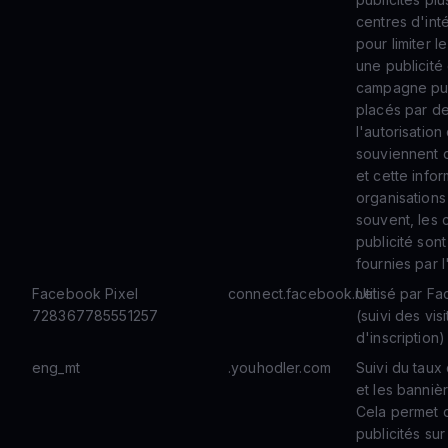
centres d'inté
pour limiter 
une publicité 
campagne publ
placés par de
l'autorisation
souviennent q
et cette info
organisations
souvent, les 
publicité sont
fournies par l
Facebook Pixel
connect.facebook.net
Utilisé par F
728367785551257
(suivi des vis
d'inscription)
eng_mt
.youhodler.com
Suivi du taux 
et les bannièr
Cela permet d
publicités sur