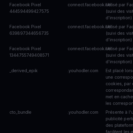
Facebook Pixel
connect.facebook.net
Utilisé par F
444594499427575
(suivi des vis
d'inscription)
Facebook Pixel
connect.facebook.net
Utilisé par F
639897344656735
(suivi des vis
d'inscription)
Facebook Pixel
connect.facebook.net
Utilisé par F
1344755749408571
(suivi des vis
d'inscription)
_derived_epik
.youhodler.com
Est placé lors
une correspon
cookies, par 
correspondanc
met en cache l
les correspon
cto_bundle
.youhodler.com
Présente à l'u
publicité pert
des plateforme
facilitent le