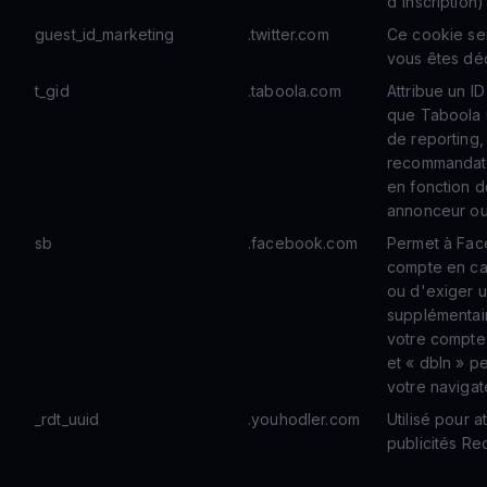
d'inscription)
guest_id_marketing
.twitter.com
Ce cookie sert
vous êtes dé
t_gid
.taboola.com
Attribue un ID
que Taboola ut
de reporting,
recommandatio
en fonction d
annonceur ou 
sb
.facebook.com
Permet à Fac
compte en ca
ou d'exiger u
supplémentai
votre compte 
et « dbln » p
votre navigat
_rdt_uuid
.youhodler.com
Utilisé pour a
publicités Re