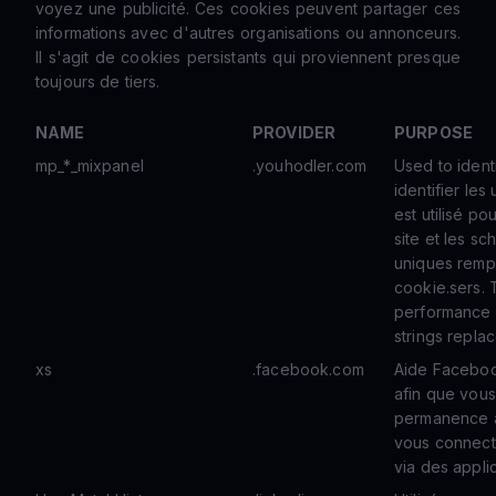
voyez une publicité. Ces cookies peuvent partager ces
informations avec d'autres organisations ou annonceurs.
Il s'agit de cookies persistants qui proviennent presque
toujours de tiers.
NAME
PROVIDER
PURPOSE
mp_*_mixpanel
.youhodler.com
Used to identi
identifier les 
est utilisé p
site et les sc
uniques rempl
cookie.sers. 
performance 
strings repla
xs
.facebook.com
Aide Faceboo
afin que vou
permanence à
vous connect
via des applic