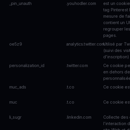
_pin_unauth
.youhodler.com
est un cookie
tag Pinteres
mesure de fair
contient un U
regrouper les
pages.
oe5z9
analytics.twitter.com
Utilisé par Tw
(suivi des vis
d'inscription)
personalization_id
.twitter.com
Ce cookie per
en dehors de
personnalisé
muc_ads
.t.co
Ce cookie est
muc
.t.co
Ce cookie est
li_sugr
.linkedin.com
Collecte des
l'interaction 
site Web et de