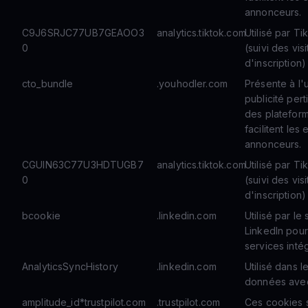
annonceurs.
C9J6SRJC77UB7GEAOO3
analytics.tiktok.com
Utilisé par T
0
(suivi des vis
d'inscription)
cto_bundle
.youhodler.com
Présente à l'u
publicité pert
des plateforme
facilitent le
annonceurs.
CGUIN63C77U3HDTUGB7
analytics.tiktok.com
Utilisé par T
0
(suivi des vis
d'inscription)
bcookie
.linkedin.com
Utilisé par l
LinkedIn pour 
services inté
AnalyticsSyncHistory
.linkedin.com
Utilisé dans 
données avec 
amplitude_id*trustpilot.com
.trustpilot.com
Ces cookies s