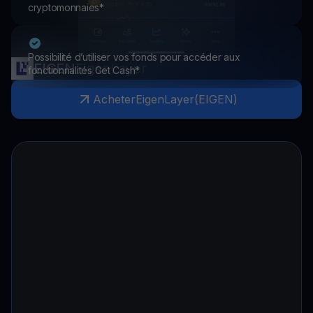
cryptomonnaies*
Possibilité d’utiliser vos fonds pour accéder aux
EIGEN
EigenLayer
fonctionnalités Get Cash*
Acheter
EigenLayer
(
EIGEN
)