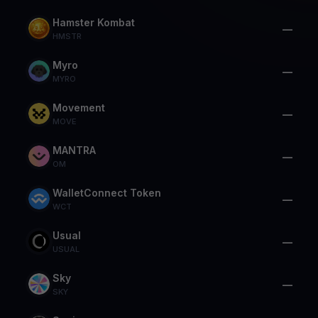
Hamster Kombat
—
HMSTR
Myro
—
MYRO
Movement
—
MOVE
MANTRA
—
OM
WalletConnect Token
—
WCT
Usual
—
USUAL
Sky
—
SKY