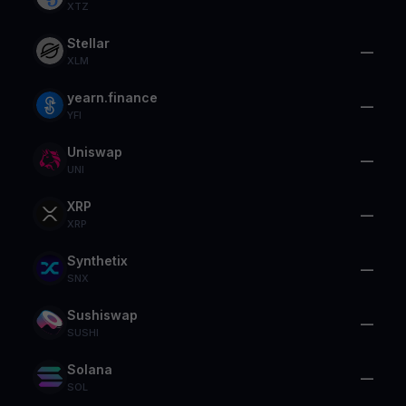
XTZ
Stellar
—
XLM
yearn.finance
—
YFI
Uniswap
—
UNI
XRP
—
XRP
Synthetix
—
SNX
Sushiswap
—
SUSHI
Solana
—
SOL