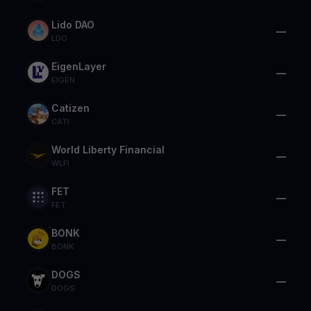
Lido DAO
—
LDO
EigenLayer
—
EIGEN
Catizen
—
CATI
World Liberty Financial
—
WLFI
FET
—
FET
BONK
—
BONK
DOGS
—
DOGS