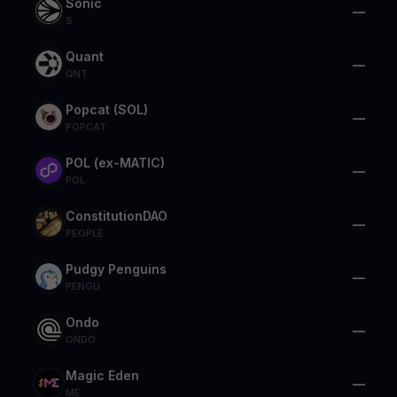
Sonic
—
S
Quant
—
QNT
Popcat (SOL)
—
POPCAT
POL (ex-MATIC)
—
POL
ConstitutionDAO
—
PEOPLE
Pudgy Penguins
—
PENGU
Ondo
—
ONDO
Magic Eden
—
ME