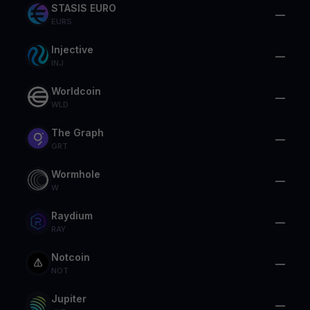
STASIS EURO
—
EURS
Injective
—
INJ
Worldcoin
—
WLD
The Graph
—
GRT
Wormhole
—
W
Raydium
—
RAY
Notcoin
—
NOT
Jupiter
—