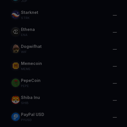
JUP
Starknet
—
STRK
Ethena
—
ENA
Dogwifhat
—
WIF
Memecoin
—
MEME
PepeCoin
—
PEPE
Shiba Inu
—
SHIB
PayPal USD
—
PYUSD