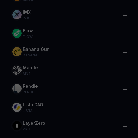
IMX
—
IMX
Flow
—
FLOW
Banana Gun
—
BANANA
Mantle
—
MNT
Pendle
—
PENDLE
Lista DAO
—
LISTA
LayerZero
—
ZRO