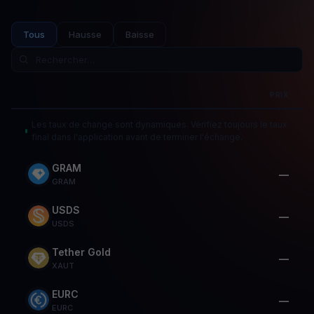
Tous
Hausse
Baisse
PRIX
Les taux de change sont dynamiques. Vérifiez toujours le taux
final dans l'application avant de terminer l'échange.
GRAM
—
GRAM
USDS
—
USDS
Tether Gold
—
XAUT
EURC
—
EURC