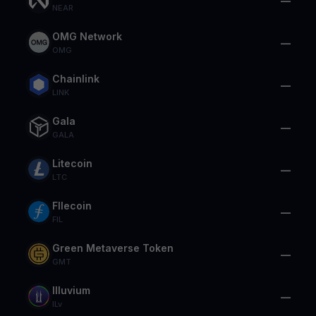
—
NEAR
OMG Network
—
OMG
Chainlink
—
LINK
Gala
—
GALA
Litecoin
—
LTC
FIlecoin
—
FIL
Green Metaverse Token
—
GMT
Illuvium
—
ILv