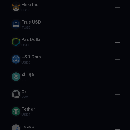
Floki Inu
—
FLOKI
True USD
—
TUSD
Pax Dollar
—
USDP
USD Coin
—
USDC
Zilliqa
—
ZIL
0x
—
ZRX
Tether
—
USDT
Tezos
—