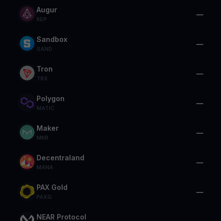
Augur
—
REP
Sandbox
—
SAND
Tron
—
TRX
Polygon
—
MATIC
Maker
—
MKR
Decentraland
—
MANA
PAX Gold
—
PAXG
NEAR Protocol