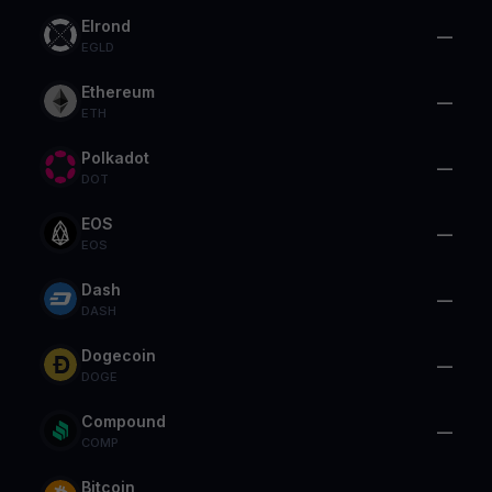
Elrond
—
EGLD
Ethereum
—
ETH
Polkadot
—
DOT
EOS
—
EOS
Dash
—
DASH
Dogecoin
—
DOGE
Compound
—
COMP
Bitcoin