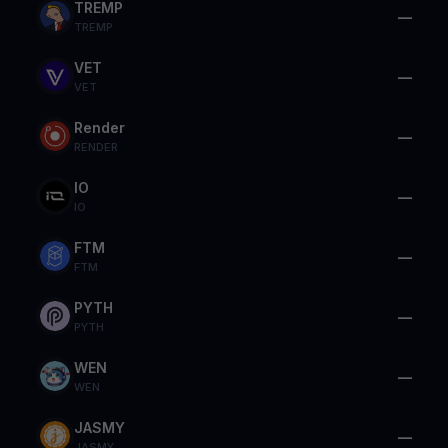
TREMP
—
TREMP
VET
—
VET
Render
—
RENDER
IO
—
IO
FTM
—
FTM
PYTH
—
PYTH
WEN
—
WEN
JASMY
—
JASMY