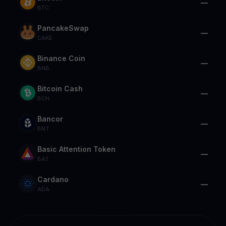
—
BTC
PancakeSwap
—
CAKE
Binance Coin
—
BNB
Bitcoin Cash
—
BCH
Bancor
—
BNT
Basic Attention Token
—
BAT
Cardano
—
ADA