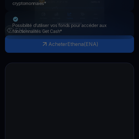
cryptomonnaies*
Possibilité d’utiliser vos fonds pour accéder aux
ENA
Ethena
fonctionnalités Get Cash*
Acheter
Ethena
(
ENA
)