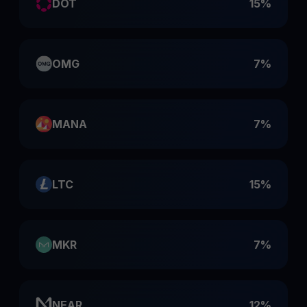
DOT
15%
OMG
7%
MANA
7%
LTC
15%
MKR
7%
NEAR
12%