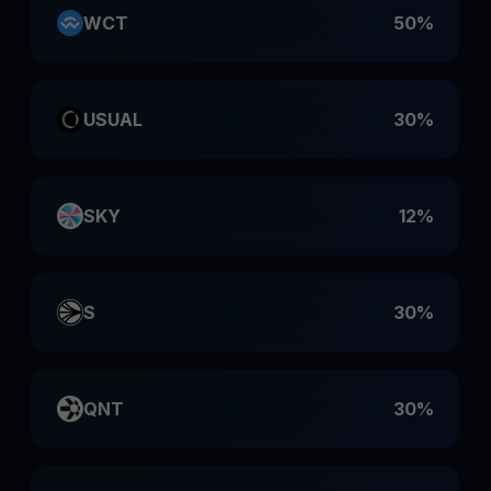
WCT
50%
USUAL
30%
SKY
12%
S
30%
QNT
30%