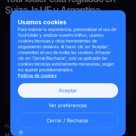
Suiza, la UE y Argentina.
Usamos cookies
Para mejorar tu experiencia, personalizar el uso de
YouHolder y analizar nuestro tráfico, usamos
cookies técnicas y otras herramientas de
YouHodler SA
seguimiento similares. Al hacer clic en 'Aceptar',
Intermediario financiero registrado
consientes el uso de todas las cookies. Al hacer
YouHodler Italy S.R.L.
clic en 'Cerrar/Rechazar', solo se aplicarán las
Registered as a VASP with the OAM
cookies técnicas estrictamente necesarias, según
los ajustes predeterminados.
YouHodler SA
Política de cookies
Registrada como VASP en el Banco de España
YouHodler SA Sucursal en Argentina.
Aceptar
Registered as a VASP with the CNV.
Ver preferencias
Cerrar / Rechazar
PLATAFORMA
EMPRESA
MultiHODL
Acerca de YouHodler