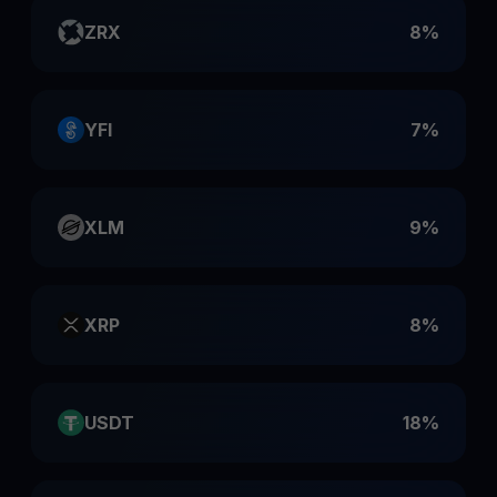
ZRX
8%
YFI
7%
XLM
9%
XRP
8%
USDT
18%