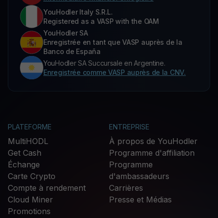
YouHodler Italy S.R.L.
Registered as a VASP with the OAM
YouHodler SA
Enregistrée en tant que VASP auprès de la
Banco de España
YouHodler SA Succursale en Argentine.
Enregistrée comme VASP auprès de la CNV.
PLATEFORME
ENTREPRISE
MultiHODL
À propos de YouHodler
Get Cash
Programme d'affiliation
Échange
Programme
Carte Crypto
d'ambassadeurs
Compte à rendement
Carrières
Cloud Miner
Presse et Médias
Promotions