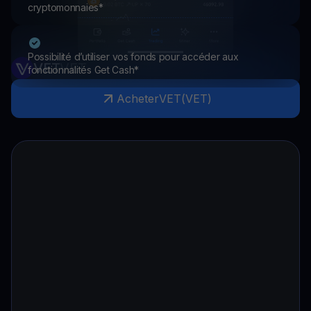
cryptomonnaies*
Possibilité d’utiliser vos fonds pour accéder aux
VET
VET
fonctionnalités Get Cash*
Acheter
VET
(
VET
)