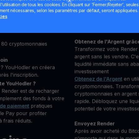
utilisation de tous les cookies. En cliquant sur 'Fermer/Rejeter', seules
lateforme, puis ajoutez
ement nécessaires, selon les paramètres par défaut, seront appliquées.
Conservez votre RENDER
s pour vérifier votre
kies
**Gagnez Plus** avec vot
Compensation
transparent 
o que vous souhaitez
Obtenez de l'Argent grâc
e 80 cryptomonnaies
Transformez votre Render 
argent sans les vendre. C'e
coin
liquidité immédiate sans ab
? YouHodler en créera
investissement
s l'inscription.
Obtenez de l'Argent
en util
e YouHodler ?
cryptomonnaies. Transform
r Render est de recharger
cryptomonnaies en argent s
implement des fonds à votre
rapide. Débloquez une liqu
de paiement
pratiques
potentiel de votre investiss
e Pay pour profiter
frais réduits.
Envoyez Render
Après avoir acheté du Bitc
n'importe qui dans le mond