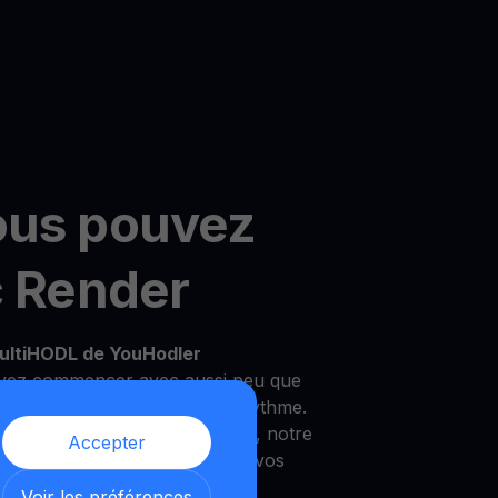
ous pouvez
c Render
ultiHODL de YouHodler
vez commencer avec aussi peu que
ilité de croître à votre propre rythme.
 un investisseur expérimenté, notre
Accepter
 répondre à vos besoins et à vos
Voir les préférences