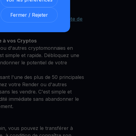
Fermer / Rejeter
re Render grâce à notre
Compte de
et sécurisé
e à vos Cryptos
ou d'autres cryptomonnaies en
st simple et rapide. Débloquez une
andonner le potentiel de votre
isant l'une des plus de 50 principales
ez votre Render ou d'autres
ans les vendre. C'est simple et
idité immédiate sans abandonner le
ement.
oin, vous pouvez le transférer à
e, à condition de connaître son