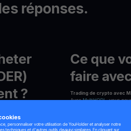
les réponses.
heter
Ce que v
DER)
faire ave
nt ?
Trading de crypto avec M
Avec
MultiHODL
, vous pou
10 $ et profiter de la flexib
vec YouHodler
Que vous soyez nouveau ou
 cookies
plateforme est conçue pour
ce, personnaliser votre utilisation de YouHolder et analyser notre
objectifs d'investissement.
n compte gratuit en
es techniques et d'autres outils de suivi similaires. En cliquant sur