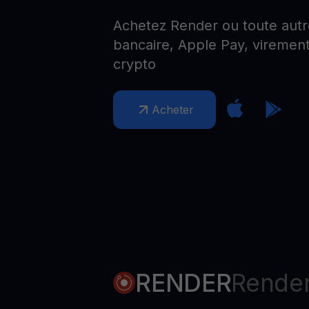
Web3 wallet
Achetez Render ou toute autre
Votre patrimoine Web3 géré en un seul endroit
bancaire, Apple Pay, virement
crypto
Acheter
RENDER
Rende