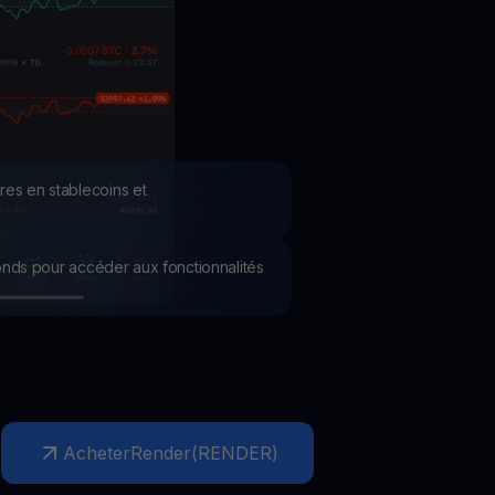
romotions
plorez les derniers concours et promotions
res en stablecoins et
 fonds pour accéder aux fonctionnalités
Acheter
Render
(
RENDER
)