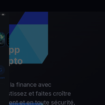
l’app
rypto
r de la finance avec
vestissez et faites croître
lement et en toute sécurité,