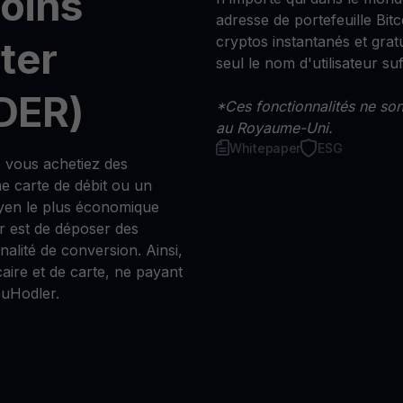
moins
adresse de portefeuille Bitco
cryptos instantanés et grat
ter
seul le nom d'utilisateur suff
DER)
*Ces fonctionnalités ne sont
au Royaume-Uni.
Whitepaper
ESG
 vous achetiez des
e carte de débit ou un
yen le plus économique
 est de déposer des
nnalité de conversion. Ainsi,
caire et de carte, ne payant
ouHodler.