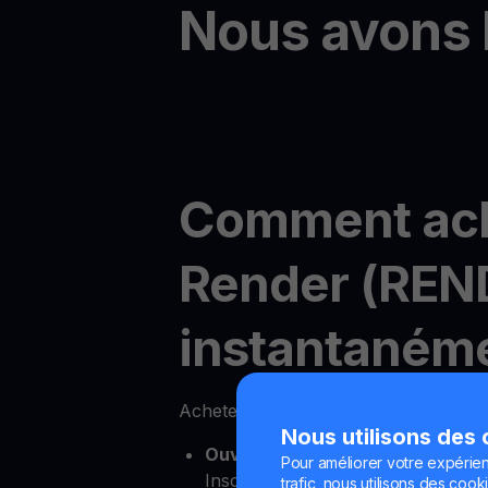
Nous avons 
Comment ac
Render (REN
instantanéme
Acheter Render en ligne est facile a
Nous utilisons des
Ouvrez votre compte YouHodler
Pour améliorer votre expérien
Inscrivez-vous simplement pour u
trafic, nous utilisons des cooki