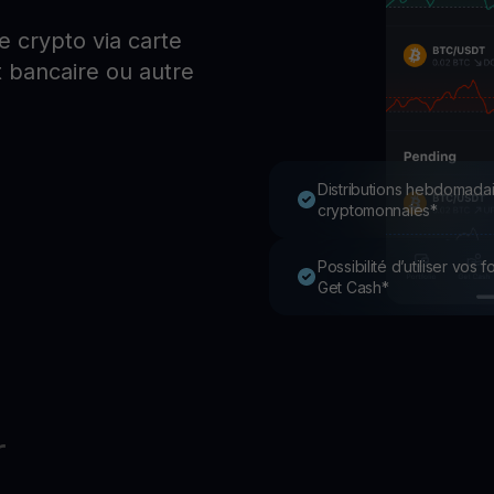
P
 crypto via carte
Ex
 bancaire ou autre
Youhodler App
Télécharger
Télécharge l’appli et gère ta crypto facilement
Distributions hebdomadai
cryptomonnaies*
Possibilité d’utiliser vos
Get Cash*
r