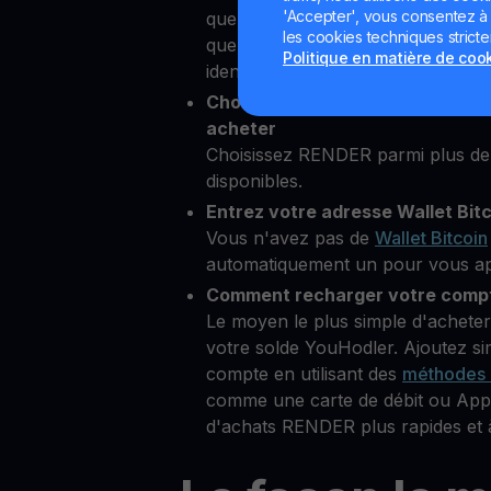
'Accepter', vous consentez à l'
quelques secondes depuis notre p
les cookies techniques strict
quelques informations personnelle
Politique en matière de coo
identité
Choisissez Render comme crypt
acheter
Choisissez RENDER parmi plus d
disponibles.
Entrez votre adresse Wallet Bit
Vous n'avez pas de
Wallet Bitcoin
automatiquement un pour vous aprè
Comment recharger votre compt
Le moyen le plus simple d'achete
votre solde YouHodler. Ajoutez s
compte en utilisant des
méthodes 
comme une carte de débit ou Appl
d'achats RENDER plus rapides et à 