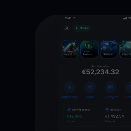
Téléchargez 
YouHodler
C
Wallet
Déverrouillez l’aveni
YouHodler. Tradez, in
votre patrimoine faci