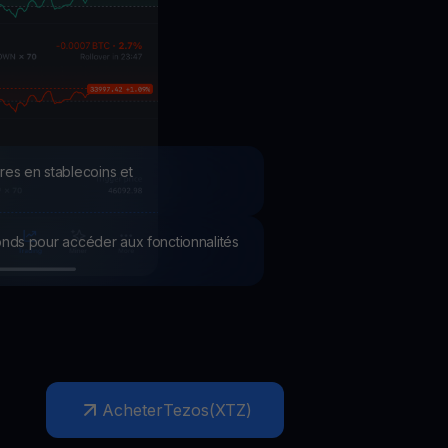
romotions
plorez les derniers concours et promotions
res en stablecoins et
 fonds pour accéder aux fonctionnalités
Acheter
Tezos
(
XTZ
)