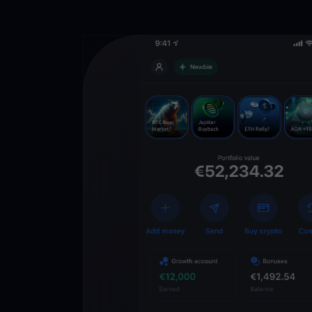
Téléchargez 
YouHodler
C
Wallet
Déverrouillez l’aveni
YouHodler. Tradez, in
votre patrimoine faci