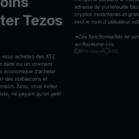
moins
adresse de portefeuille Bitco
cryptos instantanés et grat
ter Tezos
seul le nom d'utilisateur suff
*Ces fonctionnalités ne sont
au Royaume-Uni.
Whitepaper
ESG
 vous achetiez des XTZ
e débit ou un virement
us économique d’acheter
r des stablecoins et
ersion. Ainsi, vous évitez
arte, ne payant qu’un petit