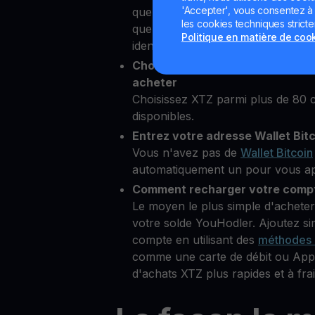
'Accepter', vous consentez à l'
quelques secondes depuis notre p
les cookies techniques strict
quelques informations personnelle
Politique en matière de coo
identité
Choisissez Tezos comme crypto
acheter
Choisissez XTZ parmi plus de 80
disponibles.
Entrez votre adresse Wallet Bit
Vous n'avez pas de
Wallet Bitcoin
automatiquement un pour vous aprè
Comment recharger votre compt
Le moyen le plus simple d'achete
votre solde YouHodler. Ajoutez s
compte en utilisant des
méthodes 
comme une carte de débit ou Appl
d'achats XTZ plus rapides et à frai