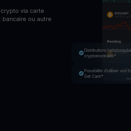
P
crypto via carte
Ex
 bancaire ou autre
Youhodler App
Télécharger
Télécharge l’appli et gère ta crypto facilement
Distributions hebdomadai
cryptomonnaies*
Possibilité d’utiliser vos
Get Cash*