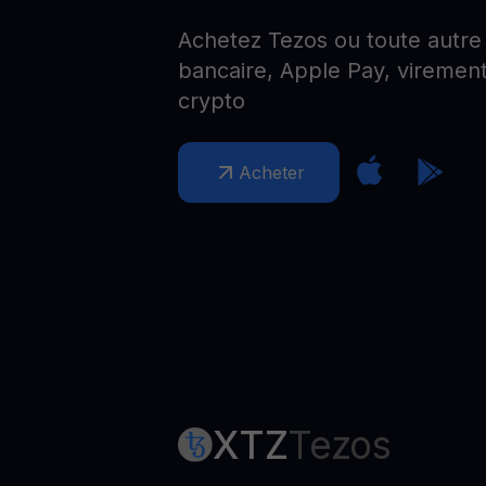
Web3 wallet
Achetez Tezos ou toute autre 
Votre patrimoine Web3 géré en un seul endroit
bancaire, Apple Pay, virement
crypto
Acheter
XTZ
Tezos