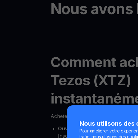
Nous avons 
Comment ac
Tezos (XTZ)
instantanéme
Acheter Tezos en ligne est facile av
Nous utilisons des
Ouvrez votre compte YouHodler
Pour améliorer votre expérien
Inscrivez-vous simplement pour u
trafic, nous utilisons des cooki