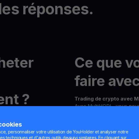
les réponses.
heter
Ce que v
faire ave
nt ?
Trading de crypto avec M
Avec
MultiHODL
, vous pou
10 $ et profiter de la flexib
ec YouHodler
Que vous soyez nouveau ou
 cookies
plateforme est conçue pour
ce, personnaliser votre utilisation de YouHolder et analyser notre
objectifs d'investissement.
n compte gratuit en
es techniques et d'autres outils de suivi similaires. En cliquant sur