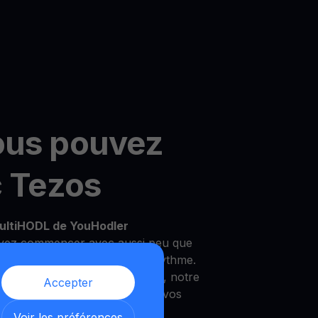
ous pouvez
c Tezos
ultiHODL de YouHodler
vez commencer avec aussi peu que
ilité de croître à votre propre rythme.
 un investisseur expérimenté, notre
Accepter
 répondre à vos besoins et à vos
Voir les préférences