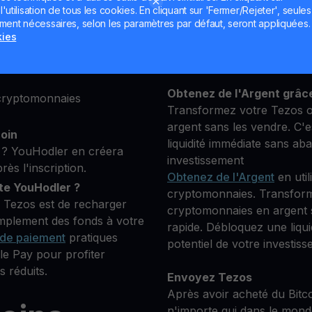
utilisation de tous les cookies. En cliquant sur 'Fermer/Rejeter', seules
lateforme, puis ajoutez
ement nécessaires, selon les paramètres par défaut, seront appliquées.
Conservez votre XTZ
s pour vérifier votre
kies
**Gagnez Plus** avec vot
Compensation
transparent 
 que vous souhaitez
Obtenez de l'Argent grâc
 cryptomonnaies
Transformez votre Tezos o
argent sans les vendre. C'e
coin
liquidité immédiate sans ab
? YouHodler en créera
investissement
s l'inscription.
Obtenez de l'Argent
en util
e YouHodler ?
cryptomonnaies. Transform
r Tezos est de recharger
cryptomonnaies en argent s
implement des fonds à votre
rapide. Débloquez une liqu
de paiement
pratiques
potentiel de votre investiss
e Pay pour profiter
s réduits.
Envoyez Tezos
Après avoir acheté du Bitc
n'importe qui dans le mond