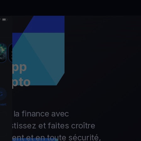
l’app
rypto
r de la finance avec
vestissez et faites croître
lement et en toute sécurité,