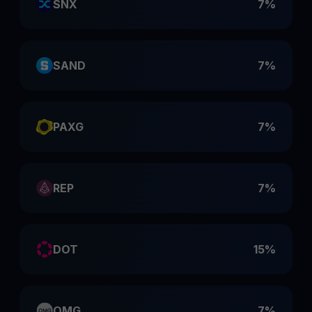
SNX
7%
SAND
7%
PAXG
7%
REP
7%
DOT
15%
OMG
7%