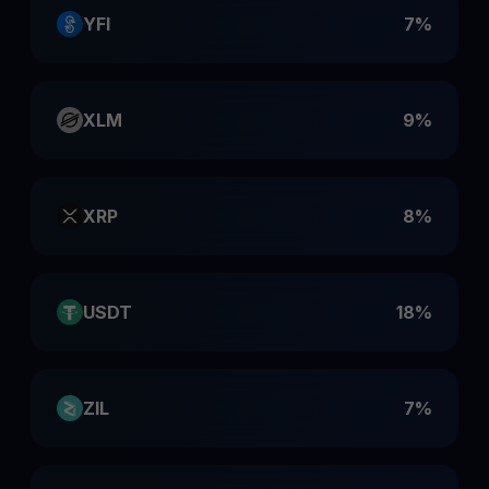
YFI
7%
XLM
9%
XRP
8%
USDT
18%
ZIL
7%