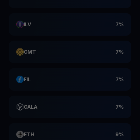
ILV
7%
GMT
7%
FIL
7%
GALA
7%
ETH
9%