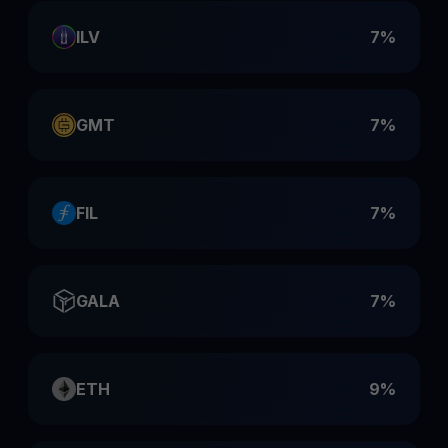
ILV
7%
GMT
7%
FIL
7%
GALA
7%
ETH
9%