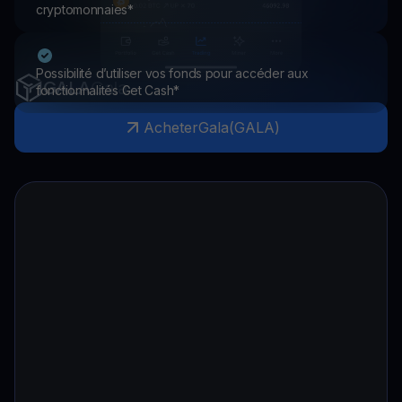
cryptomonnaies*
Possibilité d’utiliser vos fonds pour accéder aux
GALA
Gala
fonctionnalités Get Cash*
Acheter
Gala
(
GALA
)